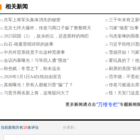
相关新闻
共军上将军头集体消失的秘密
三千年未有之新
北京七环大爆炸，传老习两口子躲了整整两天
习家“储君”出
2025回国（2），故乡的云，还是那样的绚烂
与杰奎琳的雨夜
白石-南素里唱诗班的故事
习近平拒绝川普的
中共外贸系统竟干出这种荒唐事
雪崩开始！习家
会议内幕曝光！习等四人遭“围攻”
要玩真的了！他
秋色赋：冬雪之下，秋未远去
刷屏的美国“斩
2026年1月1日A4白纸自由宣言
范学德：不受欢
真相曝光！所有人都被川普“骗”了？
传老习被逼出席
习晋升两名新上将，这堆疑问大了
怪！天安门这是
“万维专栏”
当前新闻共有
16
条评论
分享到：