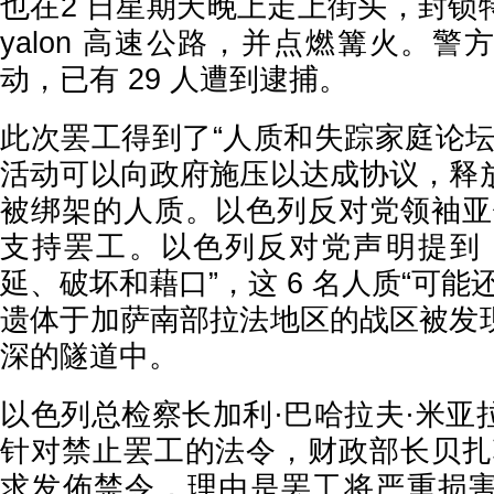
也在2 日星期天晚上走上街头，封锁
yalon 高速公路，并点燃篝火。
动，已有 29 人遭到逮捕。
此次罢工得到了“人质和失踪家庭论坛
活动可以向政府施压以达成协议，释
被绑架的人质。以色列反对党领袖亚
支持罢工。以色列反对党声明提到
延、破坏和藉口”，这 6 名人质“可能
遗体于加萨南部拉法地区的战区被发
深的隧道中。
以色列总检察长加利·巴哈拉夫·米亚
针对禁止罢工的法令，财政部长贝扎
求发佈禁令，理由是罢工将严重损