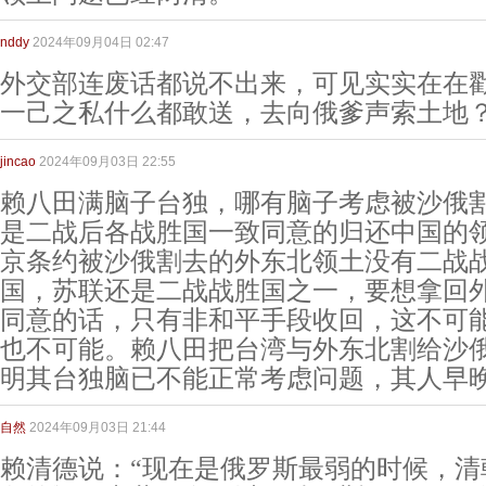
nddy
2024年09月04日 02:47
外交部连废话都说不出来，可见实实在在
一己之私什么都敢送，去向俄爹声索土地
jincao
2024年09月03日 22:55
赖八田满脑子台独，哪有脑子考虑被沙俄
是二战后各战胜国一致同意的归还中国的
京条约被沙俄割去的外东北领土没有二战
国，苏联还是二战战胜国之一，要想拿回
同意的话，只有非和平手段收回，这不可
也不可能。赖八田把台湾与外东北割给沙
明其台独脑已不能正常考虑问题，其人早
自然
2024年09月03日 21:44
赖清德说：“现在是俄罗斯最弱的时候，清