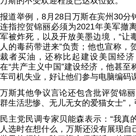
万斯的不受欢迎程度已达双位数。
报道举例，8月28日万斯在宾州30
连指控贺锦丽必须为2021年美军撤
军被炸死，以及开放美墨边境，“让
人的毒药带进来”负责；他也宣称，
裁者买油，还称比起建设美国经济
在“共产主义中国”建设经济，他甚至
车司机失业，好让他们参与电脑编码
万斯其他争议言论还包含批评贺锦丽
群生活悲惨、无儿无女的爱猫女士”，
民主党民调专家贝能森表示：“我真
人选时在想什么，万斯还没有展现自