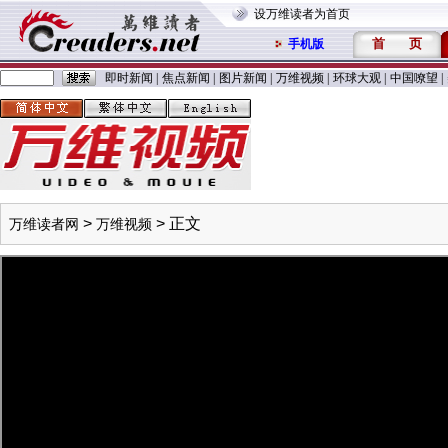
设万维读者为首页
首
页
手机版
即时新闻
|
焦点新闻
|
图片新闻
|
万维视频
|
环球大观
|
中国嘹望
|
>
> 正文
万维读者网
万维视频