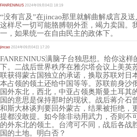
FANRENINUS
2024年09月04日 18:19
“没有言及”在jincao那里就解曲解成言及送人
这样尽一切可能胳膊朝外歪，竭力卖国。
一，如果统一在自由民主的政体下。
jincao
2024年09月04日 17:20
FANRENINUS满脑子台独思想。给你这
下。二战后世界秩序在雅尔塔会议上美英
联获得蒙古国独立的承诺，换取苏联对日
本占领的领土还给中国等等。苏联前身沙
国外东北，西北，中亚占领奥斯曼土耳其
国的意思是保持那时的现状。战后蒋介石
和斯大林谈判要回外蒙古，结果被拒绝，
提都没敢提。如今除非动用武力，否则不
的外东北的领土。台湾可不同，战后各战
国的土地。明白否？