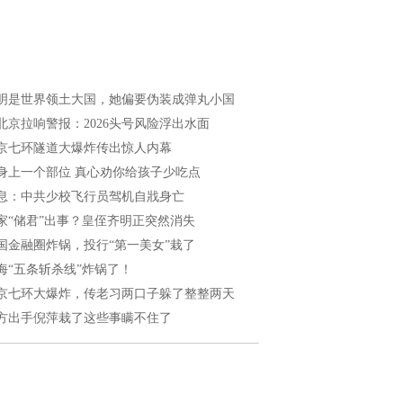
明是世界领土大国，她偏要伪装成弹丸小国
北京拉响警报：2026头号风险浮出水面
京七环隧道大爆炸传出惊人内幕
身上一个部位 真心劝你给孩子少吃点
息：中共少校飞行员驾机自戕身亡
家“储君”出事？皇侄齐明正突然消失
国金融圈炸锅，投行“第一美女”栽了
海“五条斩杀线”炸锅了！
京七环大爆炸，传老习两口子躲了整整两天
方出手倪萍栽了这些事瞒不住了