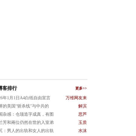
博客排行
更多>>
026年1月1日A4白纸自由宣言
万维网友来
屏的美国“斩杀线”与中共的
解滨
国杂感：仓颉造字成真，有图
思芦
兰芳和兩位仍然在世的入室弟
玉质
芃：男人的出轨和女人的出轨
水沫