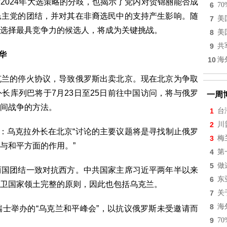
2024年大选策略的分歧，也揭示了党内对贺锦丽能否成
6
7
民主党的团结，并对其在非裔选民中的支持产生影响。随
7
美
选择最具竞争力的候选人，将成为关键挑战。
8
美
9
共
华
10
海
克兰的停火协议，导致俄罗斯出卖北京。现在北京为争取
长库列巴将于7月23日至25日前往中国访问，将与俄罗
一周
间战争的方法。
1
台
2
川
示：乌克拉外长在北京“讨论的主要议题将是寻找制止俄罗
3
梅
与和平方面的作用。”
4
第
5
做
两国团结一致对抗西方。中共国家主席习近平两年半以来
6
东
卫国家领土完整的原则，因此也包括乌克兰。
7
关
8
海
士举办的“乌克兰和平峰会”，以抗议俄罗斯未受邀请而
9
7