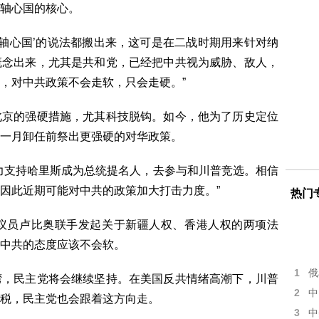
轴心国的核心。
‘轴心国’的说法都搬出来，这可是在二战时期用来针对纳
概念出来，尤其是共和党，已经把中共视为威胁、敌人，
，对中共政策不会走软，只会走硬。”
北京的强硬措施，尤其科技脱钩。如今，他为了历史定位
一月卸任前祭出更强硬的对华政策。
力支持哈里斯成为总统提名人，去参与和川普竞选。相信
因此近期可能对中共的政策加大打击力度。”
热门
议员卢比奥联手发起关于新疆人权、香港人权的两项法
中共的态度应该不会软。
1
俄
湾，民主党将会继续坚持。在美国反共情绪高潮下，川普
2
中
税，民主党也会跟着这方向走。
3
中