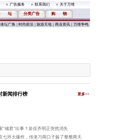
广告服务
联系我们
关于万维
论
坛
分类广告
购
物
体坛广角
|
时尚前沿
|
旅游天地
|
商业资讯
|
万维争鸣
小时新闻排行榜
更多>>
家“储君”出事？皇侄齐明正突然消失
京七环大爆炸，传老习两口子躲了整整两天