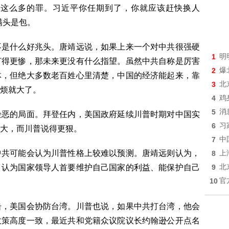
招这么多的罪。习近平你任期到了，你就应该赶快换人
满头是包。
不是什么好兆头。唐靖远说，如果上来一个对中共很强硬
1
明
打得更惨，那未来更没有什么指望。虽然中共自称是厉害
2
爆
体，但绝大多数老百姓心里清楚，中国的经济能起来，靠
3
北
烦就大了。
4
鸡
5
消
险恶的局面。拜登任内，美国政府延续川普时期对中国实
6
习
大，而川普说得更狠。
7
中
中共可能会认为川普性格上较难以预测。唐靖远则认为，
8
上
，认为国家领导人首要维护自己国家的利益、能保护自己
9
北
10
官
击，美国会协防台湾。川普也说，如果中共打台湾，他会
政策高度一致，最近共和党籍众议院议长约翰逊公开点名