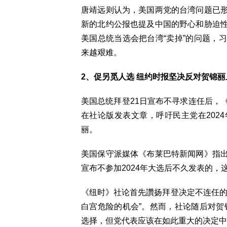
唐靖远则认为，美国两党的台湾问题已
新的北约公报也提及中国的野心和胁迫
美国总统当选会把台湾“卖掉”的问题，
来越艰难。
2、促另觅人选 纽约时报坚决反对贺锦丽
美国总统拜登21日宣布不寻求连任后，
在社论版发表文章，呼吁民主党在202
丽。
美国保守派媒体《布莱巴特新闻网》指
宣布不参加2024年大选后不久发表的，
《纽时》社论首先讚扬拜登决定不连任的
白宫危险的机会”。然而，社论随后对贺
选择，但党代表应该在如此重大的决定中