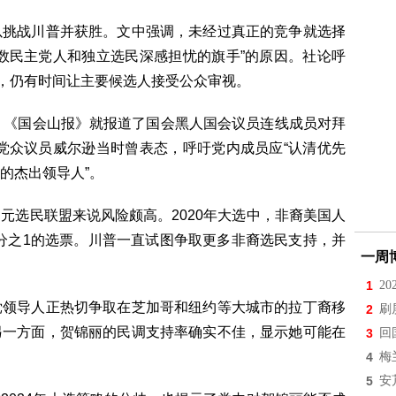
以挑战川普并获胜。文中强调，未经过真正的竞争就选择
数民主党人和独立选民深感担忧的旗手”的原因。社论呼
前，仍有时间让主要候选人接受公众审视。
，《国会山报》就报道了国会黑人国会议员连线成员对拜
党众议员威尔逊当时曾表态，呼吁党内成员应“认清优先
的杰出领导人”。
元选民联盟来说风险颇高。2020年大选中，非裔美国人
5分之1的选票。川普一直试图争取更多非裔选民支持，并
一周
1
2
党领导人正热切争取在芝加哥和纽约等大城市的拉丁裔移
2
刷
另一方面，贺锦丽的民调支持率确实不佳，显示她可能在
3
回
4
梅
5
安