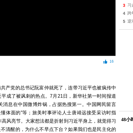
3
习
4
跨
5
逆
16
南共产党的总书记阮富仲就死了，连带习近平也被疯传中
平成了被讽刺的热点。7月21日，新华社第一时间报道
关消息在中国微博炸锅，占据热搜第一。中国网民留言
登是懂体面的”等；旅美时事评论人士唐靖远接受采访时指
48
作高风亮节。大家想法都是折射到习近平身上，就觉得习
是不清醒的，为什么不早点下台？如果我们也是民主化的