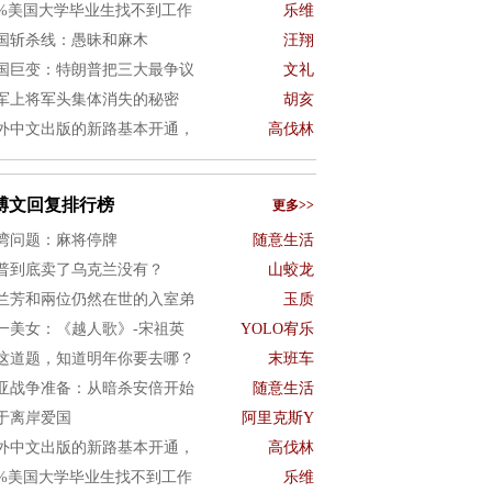
0%美国大学毕业生找不到工作
乐维
国斩杀线：愚昧和麻木
汪翔
国巨变：特朗普把三大最争议
文礼
军上将军头集体消失的秘密
胡亥
外中文出版的新路基本开通，
高伐林
博文回复排行榜
更多>>
湾问题：麻将停牌
随意生活
普到底卖了乌克兰没有？
山蛟龙
兰芳和兩位仍然在世的入室弟
玉质
一美女：《越人歌》-宋祖英
YOLO宥乐
这道题，知道明年你要去哪？
末班车
亚战争准备：从暗杀安倍开始
随意生活
于离岸爱国
阿里克斯Y
外中文出版的新路基本开通，
高伐林
0%美国大学毕业生找不到工作
乐维