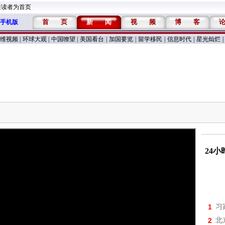
维读者为首页
首
页
新
闻
视
频
博
客
手机版
维视频
|
环球大观
|
中国嘹望
|
美国看台
|
加国要览
|
留学移民
|
信息时代
|
星光灿烂
|
24
1
习
2
北