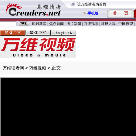
设万维读者为首页
首
页
手机版
即时新闻
|
焦点新闻
|
图片新闻
|
万维视频
|
环球大观
|
中国嘹望
|
>
> 正文
万维读者网
万维视频