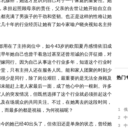
出乳腺癌，她这才意识到自己对于一个家庭的重要性。她
，承担起照顾母亲的责任，父亲的去世让她开始自立自
上都充满了男孩子的干劲和坚韧。也正是这样的性格让她
这几十年的行业经历让她有了如今家喻户晓央视知名主持
都用在了主持岗位中，如今43岁的欧阳夏丹感情依旧成
实早年她自己也曾干着急过甚至还曾坦诚的公开征婚，对
望嫁同行。因为自己从事这个行业多年，知道这个行业时
一堂，只有主持人还在服务人民。能和家人团聚的时刻少
热门
都很少是同行，除了岗位艰巨，最重要的是无法全身顾及
都未能赶上老人家最后一面，成了他心中的一根刺。许多
家人的突发情况，但既然选择了这个行业就必须担起这个
以及在场观众的共同关注。不过，在她离去的这段时间，
1
俄
，而最多的都是祝福，为何祝福呢？
2
中
今的她已经40出头了，但依旧还是单身的状态，曾经她
3
中