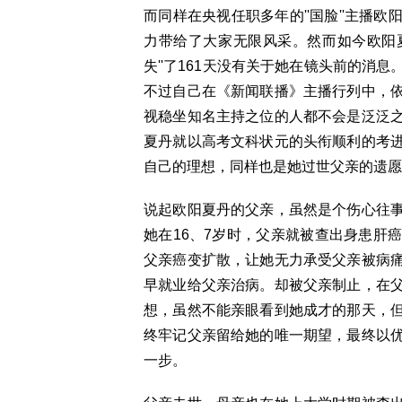
而同样在央视任职多年的''国脸''主播
力带给了大家无限风采。然而如今欧阳夏
失''了161天没有关于她在镜头前的消
不过自己在《新闻联播》主播行列中，
视稳坐知名主持之位的人都不会是泛泛
夏丹就以高考文科状元的头衔顺利的考
自己的理想，同样也是她过世父亲的遗愿
说起欧阳夏丹的父亲，虽然是个伤心往
她在16、7岁时，父亲就被查出身患肝
父亲癌变扩散，让她无力承受父亲被病
早就业给父亲治病。却被父亲制止，在
想，虽然不能亲眼看到她成才的那天，
终牢记父亲留给她的唯一期望，最终以
一步。