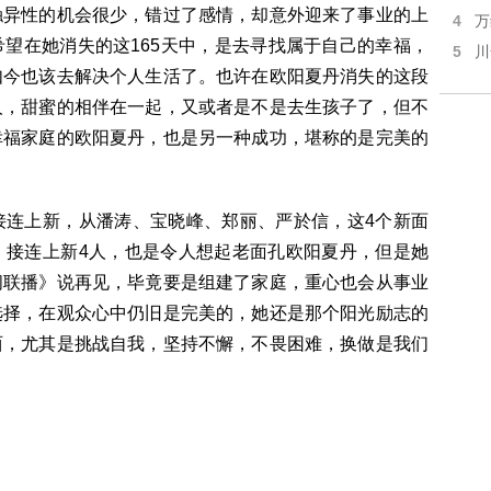
触异性的机会很少，错过了感情，却意外迎来了事业的上
4
万
望在她消失的这165天中，是去寻找属于自己的幸福，
5
川
如今也该去解决个人生活了。也许在欧阳夏丹消失的这段
人，甜蜜的相伴在一起，又或者是不是去生孩子了，但不
幸福家庭的欧阳夏丹，也是另一种成功，堪称的是完美的
接连上新，从潘涛、宝晓峰、郑丽、严於信，这4个新面
。接连上新4人，也是令人想起老面孔欧阳夏丹，但是她
闻联播》说再见，毕竟要是组建了家庭，重心也会从事业
选择，在观众心中仍旧是完美的，她还是那个阳光励志的
西，尤其是挑战自我，坚持不懈，不畏困难，换做是我们