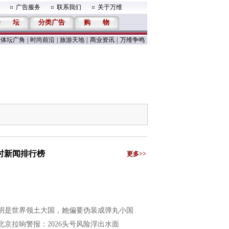
广告服务
联系我们
关于万维
论
坛
分类广告
购
物
体坛广角
|
时尚前沿
|
旅游天地
|
商业资讯
|
万维争鸣
小时新闻排行榜
更多>>
明是世界领土大国，她偏要伪装成弹丸小国
北京拉响警报：2026头号风险浮出水面