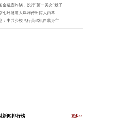
国金融圈炸锅，投行“第一美女”栽了
京七环隧道大爆炸传出惊人内幕
息：中共少校飞行员驾机自戕身亡
小时新闻排行榜
更多>>