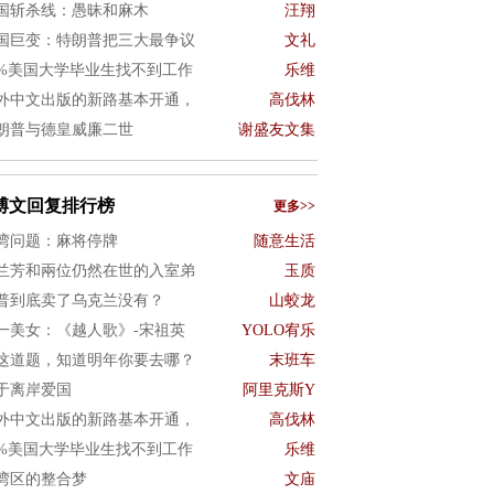
国斩杀线：愚昧和麻木
汪翔
国巨变：特朗普把三大最争议
文礼
0%美国大学毕业生找不到工作
乐维
外中文出版的新路基本开通，
高伐林
朗普与德皇威廉二世
谢盛友文集
博文回复排行榜
更多>>
湾问题：麻将停牌
随意生活
兰芳和兩位仍然在世的入室弟
玉质
普到底卖了乌克兰没有？
山蛟龙
一美女：《越人歌》-宋祖英
YOLO宥乐
这道题，知道明年你要去哪？
末班车
于离岸爱国
阿里克斯Y
外中文出版的新路基本开通，
高伐林
0%美国大学毕业生找不到工作
乐维
湾区的整合梦
文庙