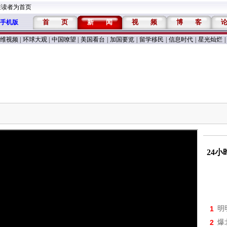
维读者为首页
首
页
新
闻
视
频
博
客
手机版
维视频
|
环球大观
|
中国嘹望
|
美国看台
|
加国要览
|
留学移民
|
信息时代
|
星光灿烂
|
24
1
明
2
爆