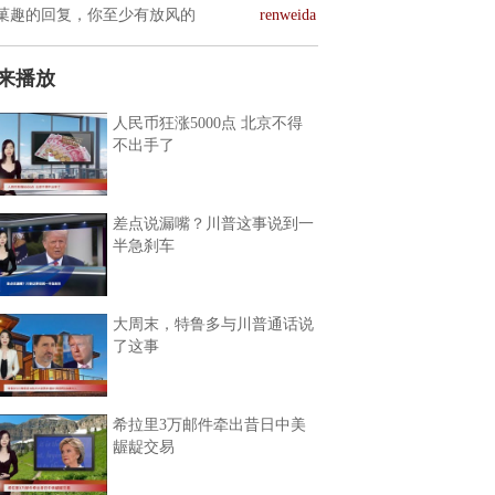
菓趣的回复，你至少有放风的
renweida
来播放
人民币狂涨5000点 北京不得
不出手了
差点说漏嘴？川普这事说到一
半急刹车
大周末，特鲁多与川普通话说
了这事
希拉里3万邮件牵出昔日中美
龌龊交易