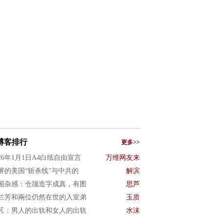
博客排行
更多>>
026年1月1日A4白纸自由宣言
万维网友来
屏的美国“斩杀线”与中共的
解滨
国杂感：仓颉造字成真，有图
思芦
兰芳和兩位仍然在世的入室弟
玉质
芃：男人的出轨和女人的出轨
水沫