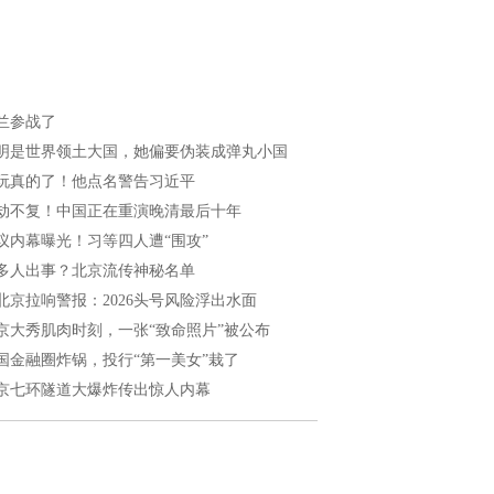
兰参战了
明是世界领土大国，她偏要伪装成弹丸小国
玩真的了！他点名警告习近平
劫不复！中国正在重演晚清最后十年
议内幕曝光！习等四人遭“围攻”
多人出事？北京流传神秘名单
北京拉响警报：2026头号风险浮出水面
京大秀肌肉时刻，一张“致命照片”被公布
国金融圈炸锅，投行“第一美女”栽了
京七环隧道大爆炸传出惊人内幕