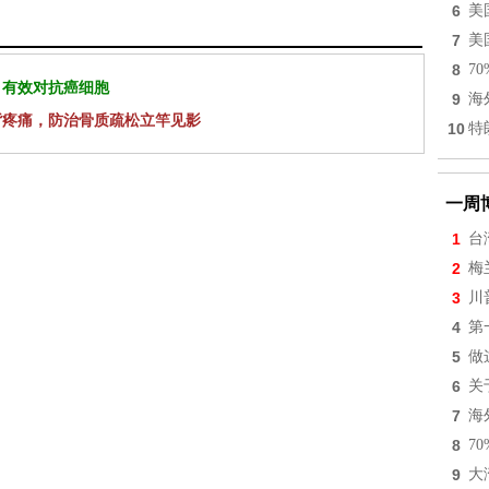
6
美
7
美
8
7
 有效对抗癌细胞
9
海
背疼痛，防治骨质疏松立竿见影
10
特
一周
1
台
2
梅
3
川
4
第
5
做
6
关
7
海
8
7
9
大