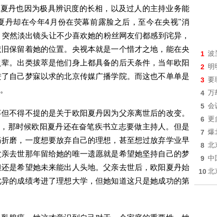
欧阳夏丹也因为极具辨识度的长相，以及过人的主持业务能
丹却在今年4月份在荧幕前露脸之后，至今在央视''消
息。突然淡出镜头让不少喜欢她的粉丝网友们都感到诧异，
依旧保留着她的位置。央视本就是一个惜才之地，能在央
1
波
之辈。出类拔萃是他们身上都具备的后天条件，当年欧阳
2
明
进了自己梦寐以求的北京传媒广播学院。而这也不单单是
3
要
。
4
万
5
会
事但不得不提的是关于欧阳夏丹因为父亲离世后的改变。
6
更
癌，那时候欧阳夏丹还在奋笔疾书立志要做主持人。但是
7
爆
痛折磨，一度想要放弃自己的理想，甚至想过放弃学业早
8
北
父亲去世那年留给她的唯一遗愿就是希望她坚持自己的梦
9
中
但还是希望她未来能出人头地。父亲去世后，欧阳夏丹始
10
北
优异的成绩考进了理想大学，但她知道这只是她成功的第