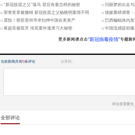
“新冠疫苗之父”落马 背后有着怎样的秘密
闫丽梦的出走与
荣誉奖章被撤销 新冠疫苗之父杨晓明案情不明
德媒重磅调查：
震惊！密苏里州寻求扣押中国在美资产
巴西蝙蝠体内发
蒋超良被双开 传其要外逃泄习大秘密
中国流感提前爆
“新冠病毒疫情”
当前新闻共有
0
条评论
分享到：
评论前需要先
全部评论