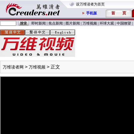
设万维读者为首页
首
页
手机版
即时新闻
|
焦点新闻
|
图片新闻
|
万维视频
|
环球大观
|
中国嘹望
|
>
> 正文
万维读者网
万维视频