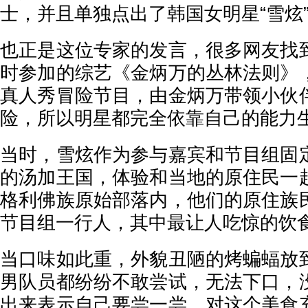
士，并且单独点出了韩国女明星“雪炫
也正是这位专家的发言，很多网友找
时参加的综艺《金炳万的丛林法则》
真人秀冒险节目，由金炳万带领小伙
险，所以明星都完全依靠自己的能力
当时，雪炫作为参与嘉宾和节目组固
的汤加王国，体验和当地的原住民一
格利佛族原始部落内，他们的原住族
节目组一行人，其中最让人吃惊的饮
当口味如此重，外貌丑陋的烤蝙蝠放
男队员都纷纷不敢尝试，无法下口，
出来表示自己要尝一尝，对这个美食