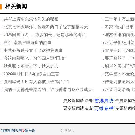
相关新闻
共军上将军头集体消失的秘密
三千年未有之新
北京七环大爆炸，传老习两口子躲了整整两天
习家“储君”出
2025回国（2），故乡的云，还是那样的绚烂
与杰奎琳的雨夜
白石-南素里唱诗班的故事
习近平拒绝川普的
中共外贸系统竟干出这种荒唐事
雪崩开始！习家
会议内幕曝光！习等四人遭“围攻”
要玩真的了！他
秋色赋：冬雪之下，秋未远去
刷屏的美国“斩
2026年1月1日A4白纸自由宣言
范学德：不受欢
真相曝光！所有人都被川普“骗”了？
传老习被逼出席
我的一切都是香港给的，谁毁香港与我不共戴天
习晋升两名新上
“香港局势”
“万维专栏”
当前新闻共有
3
条评论
分享到：