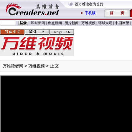
设万维读者为首页
首
页
手机版
即时新闻
|
焦点新闻
|
图片新闻
|
万维视频
|
环球大观
|
中国嘹望
|
>
> 正文
万维读者网
万维视频