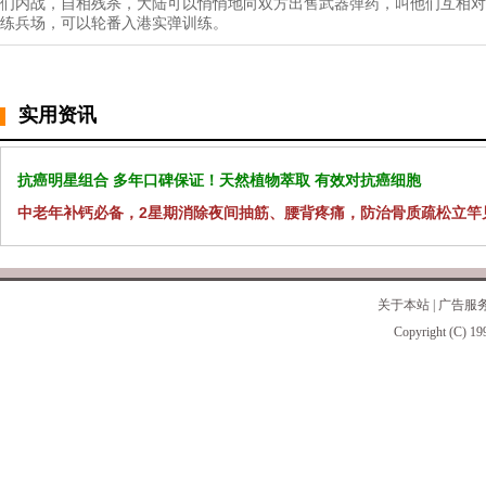
们内战，自相残杀，大陆可以悄悄地向双方出售武器弹药，叫他们互相对
练兵场，可以轮番入港实弹训练。
实用资讯
抗癌明星组合 多年口碑保证！天然植物萃取 有效对抗癌细胞
中老年补钙必备，2星期消除夜间抽筋、腰背疼痛，防治骨质疏松立竿
关于本站
|
广告服
Copyright (C) 19