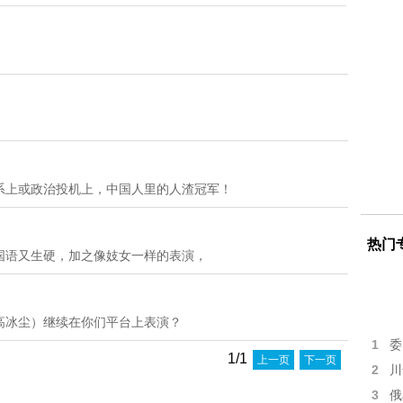
系上或政治投机上，中国人里的人渣冠军！
热门
国语又生硬，加之像妓女一样的表演，
高冰尘）继续在你们平台上表演？
1
委
1/1
上一页
下一页
2
川
3
俄