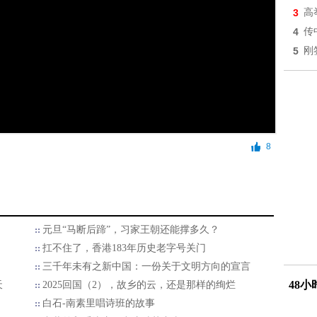
3
高
4
传
5
刚
8
元旦“马断后蹄”，习家王朝还能撑多久？
扛不住了，香港183年历史老字号关门
三千年未有之新中国：一份关于文明方向的宣言
48
天
2025回国（2），故乡的云，还是那样的绚烂
白石-南素里唱诗班的故事