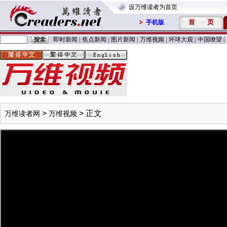
设万维读者为首页
首
页
手机版
即时新闻
|
焦点新闻
|
图片新闻
|
万维视频
|
环球大观
|
中国嘹望
|
>
> 正文
万维读者网
万维视频