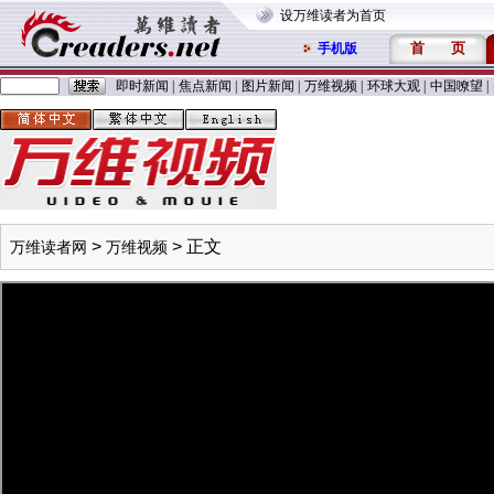
设万维读者为首页
首
页
手机版
即时新闻
|
焦点新闻
|
图片新闻
|
万维视频
|
环球大观
|
中国嘹望
|
>
> 正文
万维读者网
万维视频