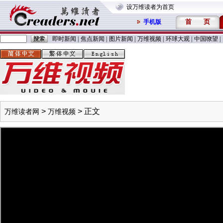
设万维读者为首页
首
页
手机版
即时新闻
|
焦点新闻
|
图片新闻
|
万维视频
|
环球大观
|
中国嘹望
|
>
> 正文
万维读者网
万维视频