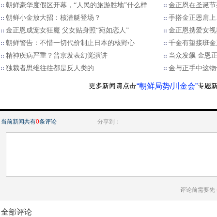
朝鲜豪华度假区开幕，“人民的旅游胜地”什么样
金正恩在圣诞节
朝鲜小金放大招：核潜艇登场？
手搭金正恩肩上
金正恩成宠女狂魔 父女贴身照“宛如恋人”
金正恩携爱女视
朝鲜警告：不惜一切代价制止日本的核野心
千金有望接班金
精神疾病严重？普京发表幻觉演讲
当众发飙 金恩
独裁者思维往往都是反人类的
金与正手中这物
“朝鲜局势/川金会”
当前新闻共有
0
条评论
分享到：
评论前需要先
全部评论