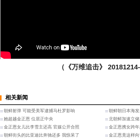
（《万维追击》 20181214-
相关新闻
朝鲜射弹 可能受美军逮捕马杜罗影响
朝鲜朝日本海发
她超越金正恩 位居正中央
北朝鲜加速立储
金正恩女儿比李雪主还高 官媒公开合照
金正恩携女跨年
朝鲜街头的比亚迪比奔驰还多 我惊呆了
金正恩竟这样向