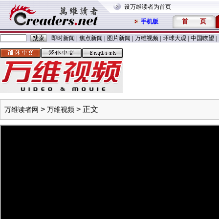
设万维读者为首页
首
页
手机版
即时新闻
|
焦点新闻
|
图片新闻
|
万维视频
|
环球大观
|
中国嘹望
|
>
> 正文
万维读者网
万维视频