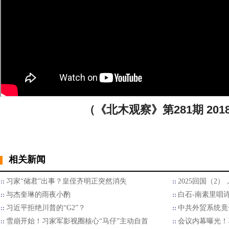
（《北木观察》第281期 2018
相关新闻
习家“储君”出事？皇侄齐明正突然消失
2025回国（2
与杰奎琳的雨夜小酌
白石-南素里唱
习近平拒绝川普的“G2”？
中共外贸系统竟
雪崩开始！习家军影视圈核心“马仔”主动自首
会议内幕曝光！