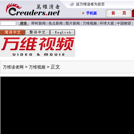
设万维读者为首页
首
页
手机版
即时新闻
|
焦点新闻
|
图片新闻
|
万维视频
|
环球大观
|
中国嘹望
|
>
> 正文
万维读者网
万维视频