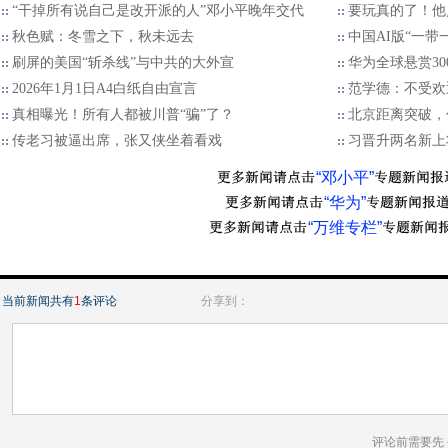
“干掉所有说自己是改开派的人”邓小平晚年交代
要玩真的了！他
秋色赋：冬雪之下，秋未远去
中国AI版“一带
刷屏的美国“斩杀线”与中共的大外宣
华为全球悬赏30
2026年1月1日A4白纸自由宣言
范学德：不受欢
真相曝光！所有人都被川普“骗”了？
北京距离突破，
传老习被逼出席，张又侠坐着看戏
习晋升两名新上
“邓小平”
“华为”
“万维专栏”
当前新闻共有
1
条评论
分享到：
评论前需要先