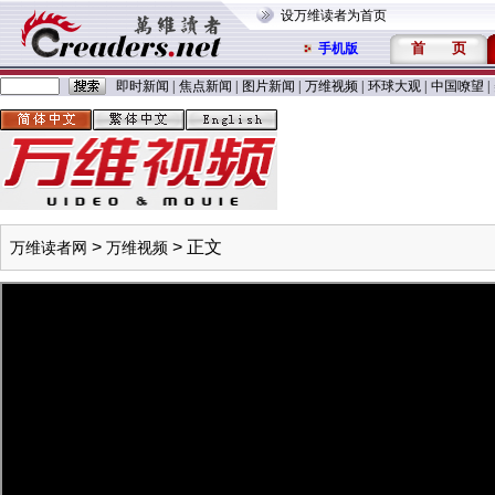
设万维读者为首页
首
页
手机版
即时新闻
|
焦点新闻
|
图片新闻
|
万维视频
|
环球大观
|
中国嘹望
|
>
> 正文
万维读者网
万维视频