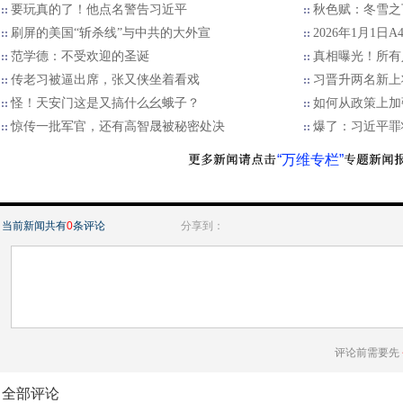
要玩真的了！他点名警告习近平
秋色赋：冬雪之
刷屏的美国“斩杀线”与中共的大外宣
2026年1月1日
范学德：不受欢迎的圣诞
真相曝光！所有
传老习被逼出席，张又侠坐着看戏
习晋升两名新上
怪！天安门这是又搞什么幺蛾子？
如何从政策上加
惊传一批军官，还有高智晟被秘密处决
爆了：习近平罪
“万维专栏”
当前新闻共有
0
条评论
分享到：
评论前需要先
全部评论