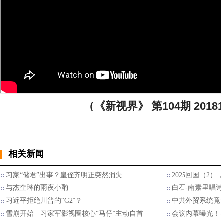
（《新视界》 第104期 2018
相关新闻
习家“储君”出事？皇侄齐明正突然消失
2025回国（2
与杰奎琳的雨夜小酌
白石-南素里唱
习近平拒绝川普的“G2”？
中共外贸系统竟
雪崩开始！习家军影视圈核心“马仔”主动自首
会议内幕曝光！