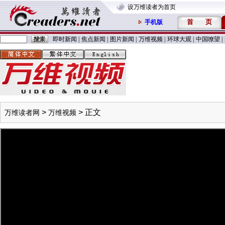
设万维读者为首页
首
页
手机版
即时新闻
|
焦点新闻
|
图片新闻
|
万维视频
|
环球大观
|
中国嘹望
|
>
> 正文
万维读者网
万维视频