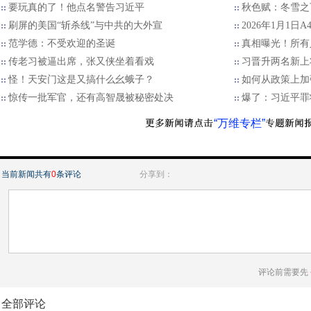
要玩真的了！他点名警告习近平
秋色赋：冬雪之
刷屏的美国“斩杀线”与中共的大外宣
2026年1月1日
范学德：不受欢迎的圣诞
真相曝光！所有
传老习被逼出席，张又侠坐着看戏
习晋升两名新上
怪！天安门这是又搞什么幺蛾子？
如何从政策上加
惊传一批军官，还有高智晟被秘密处决
爆了：习近平罪
“万维专栏”
当前新闻共有
0
条评论
分享到：
评论前需要先
全部评论