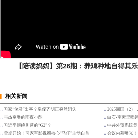
【陪读妈妈】第26期：养鸡种地自得其乐
相关新闻
习家“储君”出事？皇侄齐明正突然消失
2025回国（2
与杰奎琳的雨夜小酌
白石-南素里唱
习近平拒绝川普的“G2”？
中共外贸系统竟
雪崩开始！习家军影视圈核心“马仔”主动自首
会议内幕曝光！