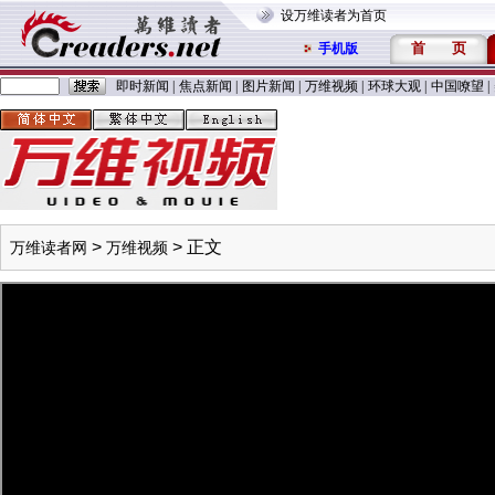
设万维读者为首页
首
页
手机版
即时新闻
|
焦点新闻
|
图片新闻
|
万维视频
|
环球大观
|
中国嘹望
|
>
> 正文
万维读者网
万维视频