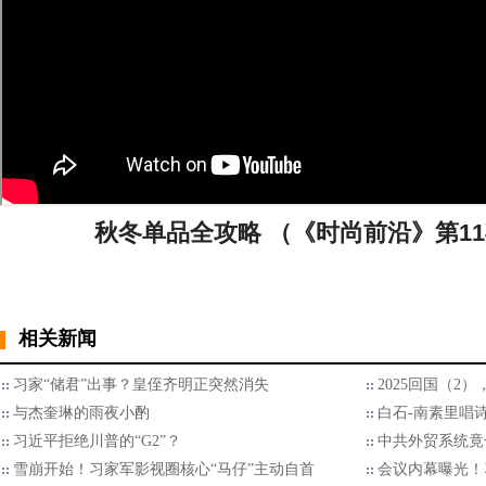
秋冬单品全攻略 （《时尚前沿》第11期 
相关新闻
习家“储君”出事？皇侄齐明正突然消失
2025回国（2
与杰奎琳的雨夜小酌
白石-南素里唱
习近平拒绝川普的“G2”？
中共外贸系统竟
雪崩开始！习家军影视圈核心“马仔”主动自首
会议内幕曝光！