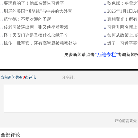
要玩真的了！他点名警告习近平
秋色赋：冬雪之
刷屏的美国“斩杀线”与中共的大外宣
2026年1月1日
范学德：不受欢迎的圣诞
真相曝光！所有
传老习被逼出席，张又侠坐着看戏
习晋升两名新上
怪！天安门这是又搞什么幺蛾子？
如何从政策上加
惊传一批军官，还有高智晟被秘密处决
爆了：习近平罪
“万维专栏”
当前新闻共有
0
条评论
分享到：
评论前需要先
全部评论