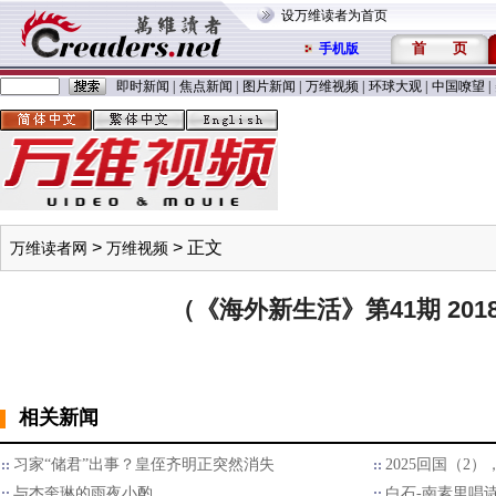
设万维读者为首页
首
页
手机版
即时新闻
|
焦点新闻
|
图片新闻
|
万维视频
|
环球大观
|
中国嘹望
|
>
> 正文
万维读者网
万维视频
（《海外新生活》第41期 2018
相关新闻
习家“储君”出事？皇侄齐明正突然消失
2025回国（2
与杰奎琳的雨夜小酌
白石-南素里唱