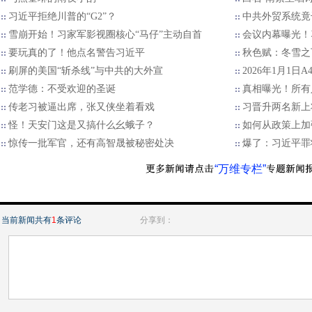
习近平拒绝川普的“G2”？
中共外贸系统竟
雪崩开始！习家军影视圈核心“马仔”主动自首
会议内幕曝光！
要玩真的了！他点名警告习近平
秋色赋：冬雪之
刷屏的美国“斩杀线”与中共的大外宣
2026年1月1日
范学德：不受欢迎的圣诞
真相曝光！所有
传老习被逼出席，张又侠坐着看戏
习晋升两名新上
怪！天安门这是又搞什么幺蛾子？
如何从政策上加
惊传一批军官，还有高智晟被秘密处决
爆了：习近平罪
“万维专栏”
当前新闻共有
1
条评论
分享到：