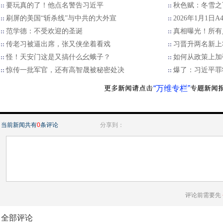
要玩真的了！他点名警告习近平
秋色赋：冬雪之
刷屏的美国“斩杀线”与中共的大外宣
2026年1月1日
范学德：不受欢迎的圣诞
真相曝光！所有
传老习被逼出席，张又侠坐着看戏
习晋升两名新上
怪！天安门这是又搞什么幺蛾子？
如何从政策上加
惊传一批军官，还有高智晟被秘密处决
爆了：习近平罪
“万维专栏”
当前新闻共有
0
条评论
分享到：
评论前需要先
全部评论