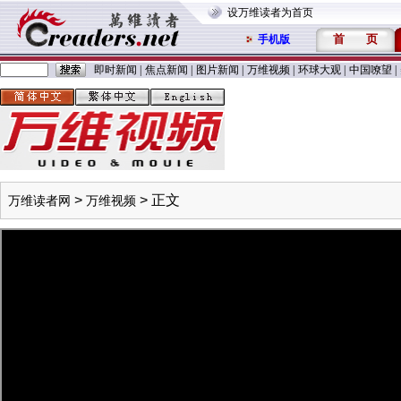
设万维读者为首页
首
页
手机版
即时新闻
|
焦点新闻
|
图片新闻
|
万维视频
|
环球大观
|
中国嘹望
|
>
> 正文
万维读者网
万维视频