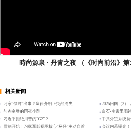
時尚源泉 · 丹青之夜 （《时尚前沿》第10期
相关新闻
习家“储君”出事？皇侄齐明正突然消失
2025回国（2
与杰奎琳的雨夜小酌
白石-南素里唱
习近平拒绝川普的“G2”？
中共外贸系统竟
雪崩开始！习家军影视圈核心“马仔”主动自首
会议内幕曝光！