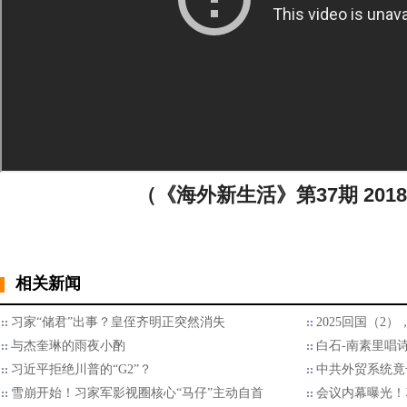
（《海外新生活》第37期 20180
相关新闻
习家“储君”出事？皇侄齐明正突然消失
2025回国（2
与杰奎琳的雨夜小酌
白石-南素里唱
习近平拒绝川普的“G2”？
中共外贸系统竟
雪崩开始！习家军影视圈核心“马仔”主动自首
会议内幕曝光！