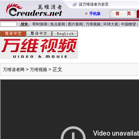
设万维读者为首页
首
页
手机版
即时新闻
|
焦点新闻
|
图片新闻
|
万维视频
|
环球大观
|
中国嘹望
|
>
> 正文
万维读者网
万维视频