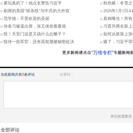
要玩真的了！他点名警告习近平
秋色赋：冬雪之
刷屏的美国“斩杀线”与中共的大外宣
2026年1月1日
范学德：不受欢迎的圣诞
真相曝光！所有
传老习被逼出席，张又侠坐着看戏
习晋升两名新上
怪！天安门这是又搞什么幺蛾子？
如何从政策上加
惊传一批军官，还有高智晟被秘密处决
爆了：习近平罪
“万维专栏”
当前新闻共有
0
条评论
分享到：
评论前需要先
全部评论