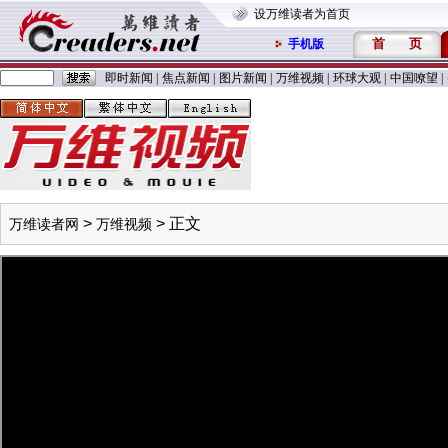
设万维读者为首页
首
页
手机版
即时新闻
|
焦点新闻
|
图片新闻
|
万维视频
|
环球大观
|
中国嘹望
|
>
> 正文
万维读者网
万维视频