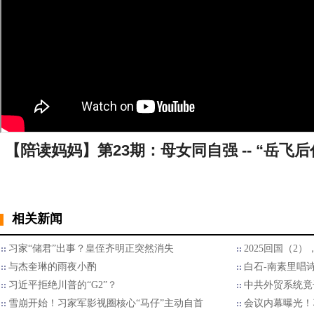
【陪读妈妈】第23期：母女同自强 -- “岳飞
相关新闻
习家“储君”出事？皇侄齐明正突然消失
2025回国（2
与杰奎琳的雨夜小酌
白石-南素里唱
习近平拒绝川普的“G2”？
中共外贸系统竟
雪崩开始！习家军影视圈核心“马仔”主动自首
会议内幕曝光！