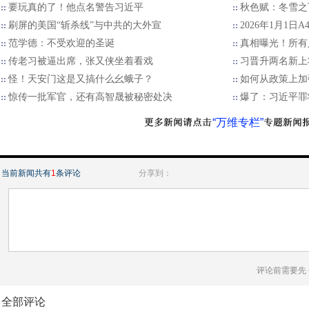
要玩真的了！他点名警告习近平
秋色赋：冬雪之
刷屏的美国“斩杀线”与中共的大外宣
2026年1月1日
范学德：不受欢迎的圣诞
真相曝光！所有
传老习被逼出席，张又侠坐着看戏
习晋升两名新上
怪！天安门这是又搞什么幺蛾子？
如何从政策上加
惊传一批军官，还有高智晟被秘密处决
爆了：习近平罪
“万维专栏”
当前新闻共有
1
条评论
分享到：
评论前需要先
全部评论