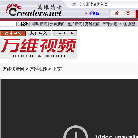
设万维读者为首页
首
页
手机版
即时新闻
|
焦点新闻
|
图片新闻
|
万维视频
|
环球大观
|
中国嘹望
|
>
> 正文
万维读者网
万维视频