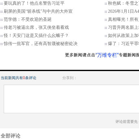
要玩真的了！他点名警告习近平
秋色赋：冬雪之
刷屏的美国“斩杀线”与中共的大外宣
2026年1月1日
范学德：不受欢迎的圣诞
真相曝光！所有
传老习被逼出席，张又侠坐着看戏
习晋升两名新上
怪！天安门这是又搞什么幺蛾子？
如何从政策上加
惊传一批军官，还有高智晟被秘密处决
爆了：习近平罪
“万维专栏”
当前新闻共有
0
条评论
分享到：
评论前需要先
全部评论