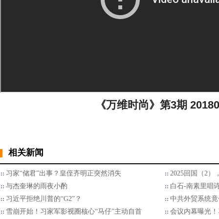
《万维时尚》第3期 20180
相关新闻
习家“储君”出事？皇侄齐明正突然消失
2025回国（2
与杰奎琳的雨夜小酌
白石-南素里唱
习近平拒绝川普的“G2”？
中共外贸系统竟
雪崩开始！习家军影视圈核心“马仔”主动自首
会议内幕曝光！