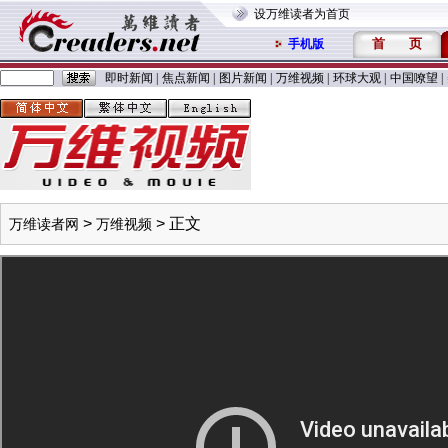
设万维读者为首页
首
页
手机版
即时新闻
|
焦点新闻
|
图片新闻
|
万维视频
|
环球大观
|
中国嘹望
|
>
> 正文
万维读者网
万维视频