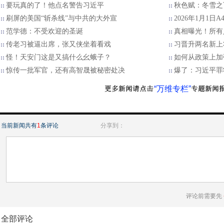
要玩真的了！他点名警告习近平
秋色赋：冬雪之
刷屏的美国“斩杀线”与中共的大外宣
2026年1月1日
范学德：不受欢迎的圣诞
真相曝光！所有
传老习被逼出席，张又侠坐着看戏
习晋升两名新上
怪！天安门这是又搞什么幺蛾子？
如何从政策上加
惊传一批军官，还有高智晟被秘密处决
爆了：习近平罪
“万维专栏”
当前新闻共有
1
条评论
分享到：
评论前需要先
全部评论