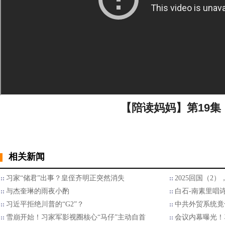
【陪读妈妈】第19集
相关新闻
习家“储君”出事？皇侄齐明正突然消失
2025回国（2
与杰奎琳的雨夜小酌
白石-南素里唱
习近平拒绝川普的“G2”？
中共外贸系统竟
雪崩开始！习家军影视圈核心“马仔”主动自首
会议内幕曝光！