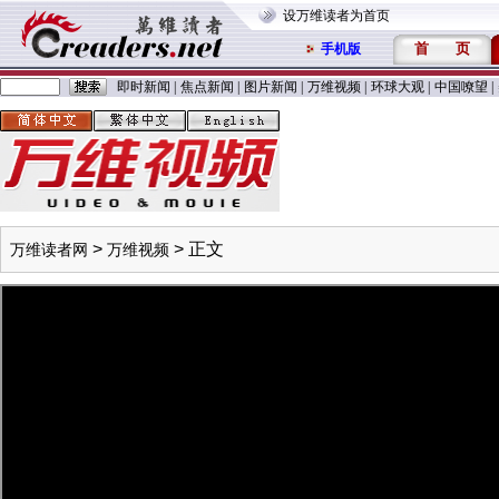
设万维读者为首页
首
页
手机版
即时新闻
|
焦点新闻
|
图片新闻
|
万维视频
|
环球大观
|
中国嘹望
|
>
> 正文
万维读者网
万维视频