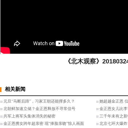
《北木观察》2018032
相关新闻
元旦“马断后蹄”，习家王朝还能撑多久？
她超越金正恩 
北朝鲜加速立储？金正恩释放不寻常信号
金正恩女儿比李
共军上将军头集体消失的秘密
三千年未有之新
金正恩携女跨年超亲密 现“捧脸亲吻”惊人画面
北京七环大爆炸