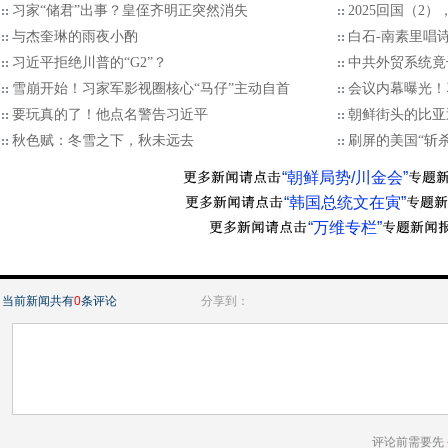
习家“储君”出事？皇侄齐明正突然消失
2025回国（2
与杰奎琳的雨夜小酌
白石-南素里唱
习近平拒绝川普的“G2”？
中共外贸系统竟
雪崩开始！习家军影视圈核心“马仔”主动自首
会议内幕曝光！
要玩真的了！他点名警告习近平
朝鲜街头的比亚
秋色赋：冬雪之下，秋未远去
刷屏的美国“斩
“朝鲜局势/川金会”
“韩国总统文在寅”
“万维专栏”
当前新闻共有
0
条评论
分享到：
评论前需要先