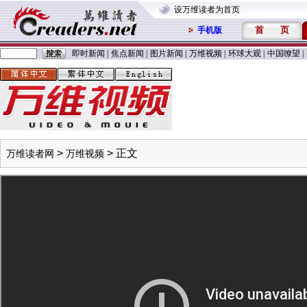
设万维读者为首页
首
页
手机版
即时新闻
|
焦点新闻
|
图片新闻
|
万维视频
|
环球大观
|
中国嘹望
|
>
> 正文
万维读者网
万维视频