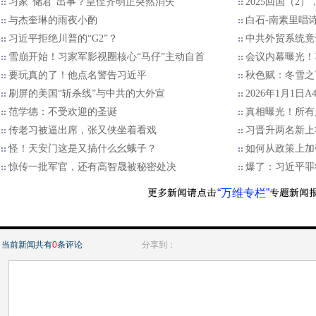
习家“储君”出事？皇侄齐明正突然消失
2025回国（2
与杰奎琳的雨夜小酌
白石-南素里唱
习近平拒绝川普的“G2”？
中共外贸系统竟
雪崩开始！习家军影视圈核心“马仔”主动自首
会议内幕曝光！
要玩真的了！他点名警告习近平
秋色赋：冬雪之
刷屏的美国“斩杀线”与中共的大外宣
2026年1月1日
范学德：不受欢迎的圣诞
真相曝光！所有
传老习被逼出席，张又侠坐着看戏
习晋升两名新上
怪！天安门这是又搞什么幺蛾子？
如何从政策上加
惊传一批军官，还有高智晟被秘密处决
爆了：习近平罪
“万维专栏”
当前新闻共有
0
条评论
分享到：