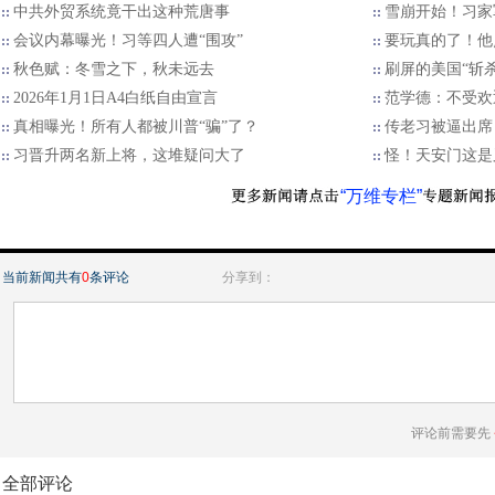
中共外贸系统竟干出这种荒唐事
雪崩开始！习家
会议内幕曝光！习等四人遭“围攻”
要玩真的了！他
秋色赋：冬雪之下，秋未远去
刷屏的美国“斩
2026年1月1日A4白纸自由宣言
范学德：不受欢
真相曝光！所有人都被川普“骗”了？
传老习被逼出席
习晋升两名新上将，这堆疑问大了
怪！天安门这是
“万维专栏”
当前新闻共有
0
条评论
分享到：
评论前需要先
全部评论