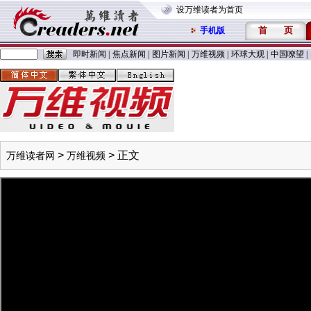
设万维读者为首页
首
页
手机版
即时新闻
|
焦点新闻
|
图片新闻
|
万维视频
|
环球大观
|
中国嘹望
|
>
> 正文
万维读者网
万维视频