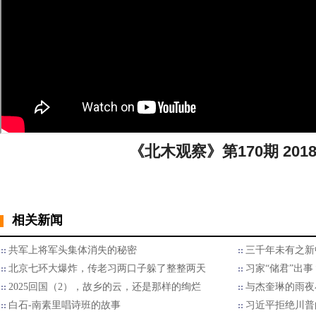
《北木观察》第170期 2018
相关新闻
共军上将军头集体消失的秘密
三千年未有之新
北京七环大爆炸，传老习两口子躲了整整两天
习家“储君”出
2025回国（2），故乡的云，还是那样的绚烂
与杰奎琳的雨夜
白石-南素里唱诗班的故事
习近平拒绝川普的