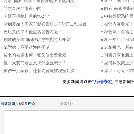
习家“储君”出事？皇侄齐明正突然消失
2025回国（2
与杰奎琳的雨夜小酌
白石-南素里唱
习近平拒绝川普的“G2”？
中共外贸系统竟
雪崩开始！习家军影视圈核心“马仔”主动自首
会议内幕曝光！
要玩真的了！他点名警告习近平
秋色赋：冬雪之
刷屏的美国“斩杀线”与中共的大外宣
2026年1月1日
范学德：不受欢迎的圣诞
真相曝光！所有
传老习被逼出席，张又侠坐着看戏
习晋升两名新上
怪！天安门这是又搞什么幺蛾子？
如何从政策上加
惊传一批军官，还有高智晟被秘密处决
爆了：习近平罪
“万维专栏”
当前新闻共有
0
条评论
分享到：