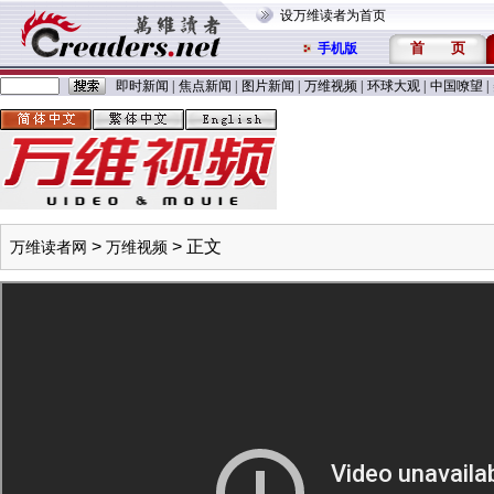
设万维读者为首页
首
页
手机版
即时新闻
|
焦点新闻
|
图片新闻
|
万维视频
|
环球大观
|
中国嘹望
|
>
> 正文
万维读者网
万维视频