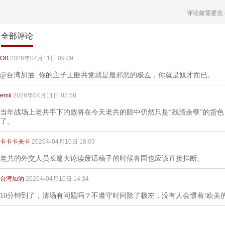
评论前需要先
全部评论
OB
2026年04月11日 09:09
@台湾加油. 你的主子土匪共党就是最邪恶的极左，你就是奴才而已。
emil
2026年04月11日 07:58
当年战场上老共手下的败将在今天老共的眼中仍然只是“残渣余孽”的货
了。
卡卡卡夫卡
2026年04月10日 18:03
老共的外交人员长篇大论读废话稿子的时候各国也应该直接掐断。
台湾加油
2026年04月10日 14:34
10分钟到了，清场有问题吗？不遵守时间除了极左，没有人会惯着!欧美