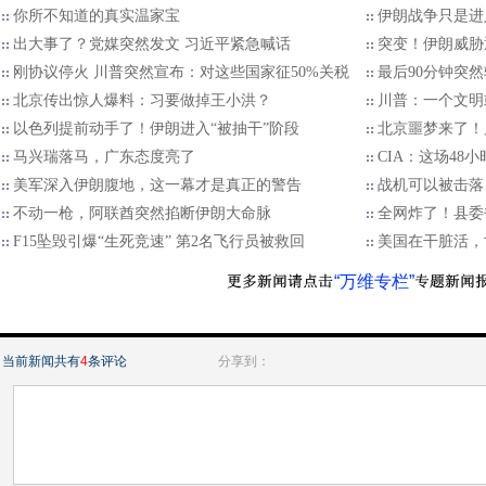
你所不知道的真实温家宝
伊朗战争只是进
出大事了？党媒突然发文 习近平紧急喊话
突变！伊朗威胁
刚协议停火 川普突然宣布：对这些国家征50%关税
最后90分钟突
北京传出惊人爆料：习要做掉王小洪？
川普：一个文明
以色列提前动手了！伊朗进入“被抽干”阶段
北京噩梦来了！
马兴瑞落马，广东态度亮了
CIA：这场48
美军深入伊朗腹地，这一幕才是真正的警告
战机可以被击落
不动一枪，阿联酋突然掐断伊朗大命脉
全网炸了！县委
F15坠毁引爆“生死竞速” 第2名飞行员被救回
美国在干脏活，
“万维专栏”
当前新闻共有
4
条评论
分享到：