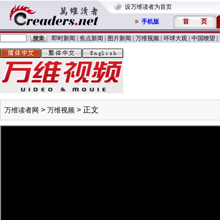
设万维读者为首页
首
页
手机版
即时新闻
|
焦点新闻
|
图片新闻
|
万维视频
|
环球大观
|
中国嘹望
|
>
> 正文
万维读者网
万维视频