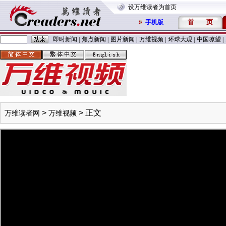
设万维读者为首页
首
页
手机版
即时新闻
|
焦点新闻
|
图片新闻
|
万维视频
|
环球大观
|
中国嘹望
|
>
> 正文
万维读者网
万维视频