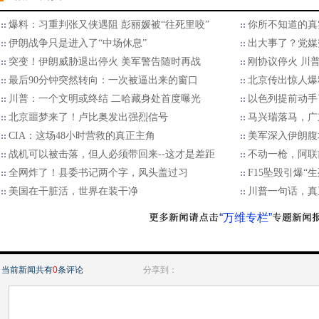
爆料：习重判张又侠遇阻 彭丽媛被“往死里咬”
你所不知道的真
伊朗战争只是进入了“中场休息”
出大事了？党媒
突变！伊朗威胁退出停火 美军警告随时再战
刚协议停火 川
最后90分钟突然转向：一次被逼出来的窗口
北京传出惊人爆
川普：一个文明或终结 二哈藏身处首度曝光
以色列提前动手
北京噩梦来了！卢比奥发出强烈信号
马兴瑞落马，广
CIA：这场48小时营救的真正主角
美军深入伊朗腹
战机可以被击落，但人必须带回来--这才是差距
不动一枪，阿联
全网炸了！县委书记两个字，风头盖过习
F15坠毁引爆“
美国在干脏活，世界在装干净
川普一句话，真
“万维专栏”
当前新闻共有
0
条评论
分享到：