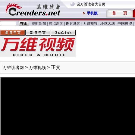
设万维读者为首页
首
页
手机版
即时新闻
|
焦点新闻
|
图片新闻
|
万维视频
|
环球大观
|
中国嘹望
|
>
> 正文
万维读者网
万维视频