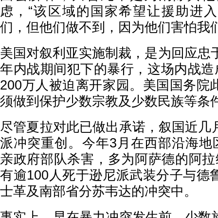
虑，“该区域的国家希望让援助进
们，但他们做不到，因为他们害怕我们
美国对叙利亚实施制裁，是为回应忠于
年内战期间犯下的暴行，这场内战造成
200万人被迫离开家园。美国国务院
须做到保护少数宗教及少数民族等条
尽管夏拉对此已做出承诺，叙国近几
派冲突重创。今年3月在西部沿海地区
亲政府部队杀害，多为阿萨德的阿拉
有逾100人死于逊尼派武装分子与德
士革及南部省分苏韦达的冲突中。
事实上，早在暴力冲突发生前，少数