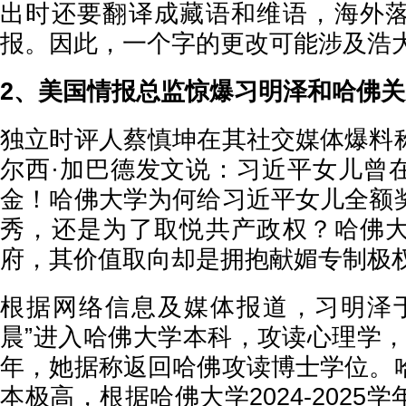
出时还要翻译成藏语和维语，海外
报。因此，一个字的更改可能涉及浩
2、美国情报总监惊爆习明泽和哈佛关
独立时评人蔡慎坤在其社交媒体爆料
尔西·加巴德发文说：习近平女儿曾
金！哈佛大学为何给习近平女儿全额
秀，还是为了取悦共产政权？哈佛
府，其价值取向却是拥抱献媚专制极
根据网络信息及媒体报道，习明泽于2
晨”进入哈佛大学本科，攻读心理学，20
年，她据称返回哈佛攻读博士学位。
本极高，根据哈佛大学2024-2025