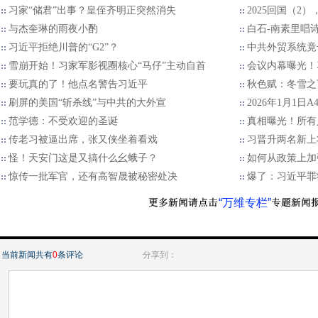
习家“储君”出事？皇侄齐明正突然消失
2025回国（2
与杰奎琳的雨夜小酌
白石-南素里唱
习近平拒绝川普的“G2”？
中共外贸系统竟
雪崩开始！习家军影视圈核心“马仔”主动自首
会议内幕曝光！
要玩真的了！他点名警告习近平
秋色赋：冬雪之
刷屏的美国“斩杀线”与中共的大外宣
2026年1月1日
范学德：不受欢迎的圣诞
真相曝光！所有
传老习被逼出席，张又侠坐着看戏
习晋升两名新上
怪！天安门这是又搞什么幺蛾子？
如何从政策上加
惊传一批军官，还有高智晟被秘密处决
爆了：习近平罪
“万维专栏”
当前新闻共有
0
条评论
分享到：