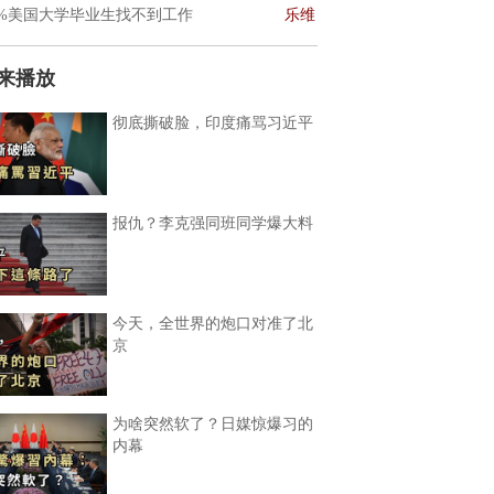
0%美国大学毕业生找不到工作
乐维
来播放
彻底撕破脸，印度痛骂习近平
报仇？李克强同班同学爆大料
今天，全世界的炮口对准了北
京
为啥突然软了？日媒惊爆习的
内幕