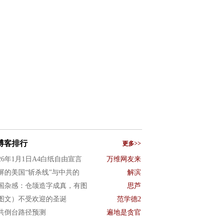
博客排行
更多>>
026年1月1日A4白纸自由宣言
万维网友来
屏的美国“斩杀线”与中共的
解滨
国杂感：仓颉造字成真，有图
思芦
图文）不受欢迎的圣诞
范学德2
共倒台路径预测
遍地是贪官