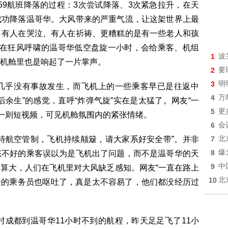
59航班降落的过程：3次尝试降落、3次紧急拉升，在天
成功降落温哥华。大风带来的严重气流，让这架世界上最
”。有人在哭泣、有人在祈祷、更糟糕的是有一些老人和孩
且在狂风呼啸的温哥华低空盘旋一小时，会给乘客、机组
1
波
机舱里也是响起了一片掌声。
2
要
3
明
几乎没有事故发生，而飞机上的一些乘客早已是往返中
4
万
余生”的感觉，直呼“炸弹气旋”实在是太猛了。网友“一
5
更
布了一则短视频，可见机舱氛围内的紧张情绪。
6
会
待航空管制，飞机持续颠簸，请大家系好安全带”。并非
7
北
8
爆
态不好的乘客误以为是飞机出了问题，而不是温哥华的天
9
中
算大，人们在飞机里对大风缺乏感知。网友“一直在路上
10
北
飞行经验的乘务员也呕吐了，真是太不容易了，他们都没经历过
显示，平时成都到温哥华11小时不到的航程，昨天足足飞了11小