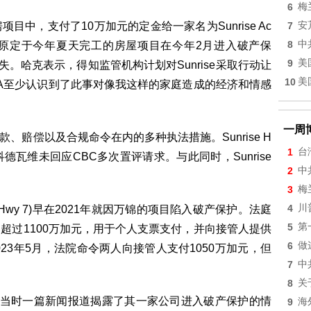
6
梅
售房项目中，支付了10万加元的定金给一家名为Sunrise Ac
7
安
8
中
c.的公司。然而，原定于今年夏天完工的房屋项目在今年2月进入破产保
9
美
损失。哈克表示，得知监管机构计划对Sunrise采取行动让
10
美
RA至少认识到了此事对像我这样的家庭造成的经济和情感
一周
、赔偿以及合规命令在内的多种执法措施。Sunrise H
1
台
科德瓦维未回应CBC多次置评请求。与此同时，Sunrise
2
中
。
3
梅
4
川
ons (Hwy 7)早在2021年就因万锦的项目陷入破产保护。法庭
5
第
超过1100万加元，用于个人支票支付，并向接管人提供
6
做
023年5月，法院命令两人向接管人支付1050万加元，但
7
中
8
关
rise，当时一篇新闻报道揭露了其一家公司进入破产保护的情
9
海