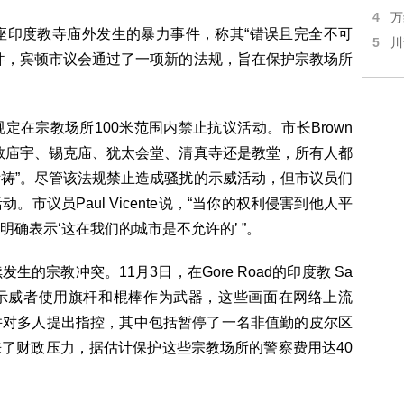
4
万
久前在一座印度教寺庙外发生的暴力事件，称其“错误且完全不可
5
川
件，宾顿市议会通过了一项新的法规，旨在保护宗教场所
在宗教场所100米范围内禁止抗议活动。市长Brown
教庙宇、锡克庙、犹太会堂、清真寺还是教堂，所有人都
祷”。尽管该法规禁止造成骚扰的示威活动，但市议员们
市议员Paul Vicente说，“当你的权利侵害到他人平
确表示‘这在我们的城市是不允许的’ ”。
的宗教冲突。11月3日，在Gore Road的印度教 Sa
冲突，示威者使用旗杆和棍棒作为武器，这些画面在网络上流
并对多人提出指控，其中包括暂停了一名非值勤的皮尔区
了财政压力，据估计保护这些宗教场所的警察费用达40