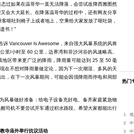
表态过如果在温哥华一直无法降落，会尝试改降西雅图然
程又会大大延长。在降落温哥华的过程中，还有网友分享
乘客呕吐到椅子上或者地上，空乘给大家发放了呕吐袋，
遗书！”
Vancouver Is Awesome，来自强大风暴系统的风将
 公里/小时至 60 公里，边界湾和菲沙河谷的风速略高。
区带来更广泛的降雨，降雨量可能达到 25 至 50 毫
示现在不想对降雨量做定论，因为下一次潮湿、多风的天
指出，在下一次风暴期间，可能会因强降雨而停电和局部
热门
民为风暴做好准备：给电子设备充好电、备齐家庭紧急物
提醒司机不要尝试开车通过积水路段。希望大家都能出行
1
俄
2
中
教寺庙外举行抗议活动
3
中