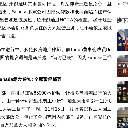
e公司集团“未能证明其财务可行性，对法律毫无敬畏之心，且
10
7
指出，Sunrise多家公司因拖欠贷款和抵押而陷入破产保
非法出售和建设房屋，还未能通过HCRA的检查。“鉴于这些
接下
se集团不会以财务负责任的方式经营业务，也不会依法或以
公告写道。
进行中。多伦多房地产律师、前Tarion董事会成员Bo
se执照的提议通知是马后炮，“为时已晚”，因为Sunrise已经
。
Canada急发通知: 全部暂停邮寄
部一直推迟邮寄85000本护照。让很多等待着出行的人
“由于预计可能出现劳工中断”，加拿大服务部于11月8
人罢工提前了一周。11月15日，数万名邮政工人因工
拿大邮政公司停止了全国范围内的邮件投递。正当繁忙的
百万加拿大人和全国的企业。