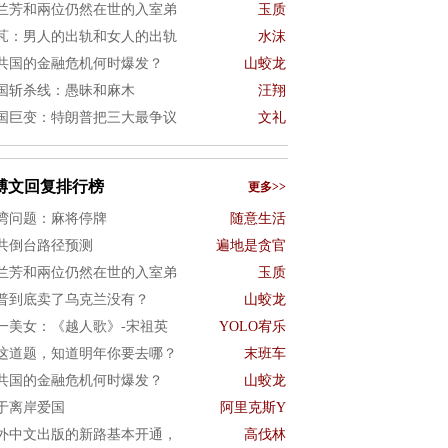
兰芳和兩位仍然在世的入室弟
玉质
芃：男人的出轨和女人的出轨
水沫
共国的金融危机何时爆发？
山蛟龙
国斩杀线：愚昧和麻木
汪翔
国巨变：特朗普把三大最争议
文礼
博文回复排行榜
更多>>
湾问题：麻将停牌
随意生活
共倒台路径预测
遍地是贪官
兰芳和兩位仍然在世的入室弟
玉质
普到底卖了乌克兰没有？
山蛟龙
一美女：《越人歌》-宋祖英
YOLO宥乐
这道题，知道明年你要去哪？
末班车
共国的金融危机何时爆发？
山蛟龙
于离岸爱国
阿里克斯Y
外中文出版的新路基本开通，
高伐林