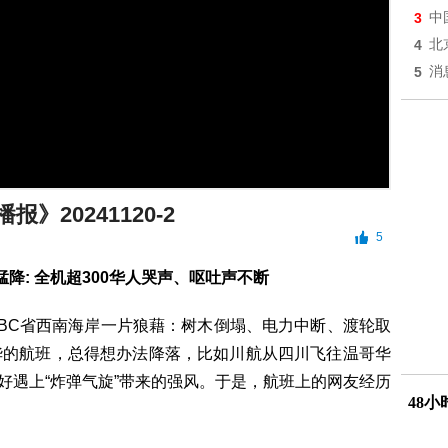
3
中
4
北
5
消
报》20241120-2
5
降: 全机超300华人哭声、呕吐声不断
个BC省西南海岸一片狼藉：树木倒塌、电力中断、渡轮取
华的航班，总得想办法降落，比如川航从四川飞往温哥华
，刚好遇上“炸弹气旋”带来的强风。于是，航班上的网友经历
48