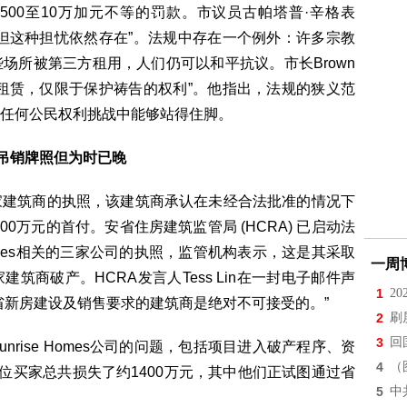
00至10万加元不等的罚款。市议员古帕塔普·辛格表
但这种担忧依然存在”。法规中存在一个例外：许多宗教
场所被第三方租用，人们仍可以和平抗议。市长Brown
租赁，仅限于保护祷告的权利”。他指出，法规的狭义范
任何公民权利挑战中能够站得住脚。
被吊销牌照但为时已晚
家建筑商的执照，该建筑商承认在未经合法批准的情况下
00万元的首付。安省住房建筑监管局 (HCRA) 已启动法
Homes相关的三家公司的执照，监管机构表示，这是其采取
一周
筑商破产。HCRA发言人Tess Lin在一封电子邮件声
1
2
省新房建设及销售要求的建筑商是绝对不可接受的。”
2
刷
3
回
rise Homes公司的问题，包括项目进入破产程序、资
4
（
位买家总共损失了约1400万元，其中他们正试图通过省
5
中