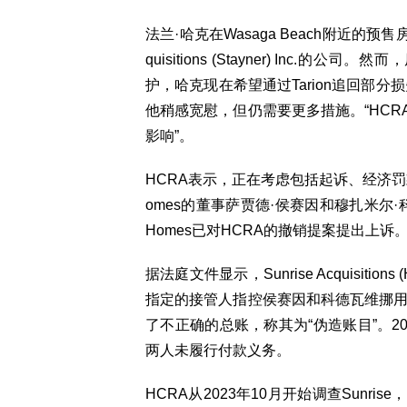
法兰·哈克在Wasaga Beach附近的预
quisitions (Stayner) In
护，哈克现在希望通过Tarion追回部分
他稍感宽慰，但仍需要更多措施。“HC
影响”。
HCRA表示，正在考虑包括起诉、经济罚款
omes的董事萨贾德·侯赛因和穆扎米尔·
Homes已对HCRA的撤销提案提出上诉
据法庭文件显示，Sunrise Acquisiti
指定的接管人指控侯赛因和科德瓦维挪用
了不正确的总账，称其为“伪造账目”。2
两人未履行付款义务。
HCRA从2023年10月开始调查Sun