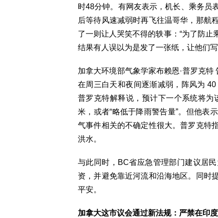
时48分钟。有网友表示，机长、乘务员
后等待风速减弱时再飞往温哥华，那航
了一则让人哭笑不得的轶事：“为了防止
结果有人误以为是发了一张纸，让他们写
加拿大环境部气象学家布赖恩·普罗克特 告诉 
在周三白天和夜间逐渐减弱，阵风为 40
普罗克特解释说，预计下一个系统将为该地
米，或者“略低于降雨警告量”。但他表
气事件相关的不确定性很大。普罗克特
洪水。
与此同时，BC省应急管理部门建议居
资，并避免靠近河流和沿海地区。同时
平安。
加拿大这市议会通过新法规：严禁在印度