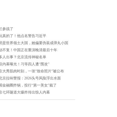
兰参战了
玩真的了！他点名警告习近平
明是世界领土大国，她偏要伪装成弹丸小国
劫不复！中国正在重演晚清最后十年
多人出事？北京流传神秘名单
议内幕曝光！习等四人遭“围攻”
京大秀肌肉时刻，一张“致命照片”被公布
北京拉响警报：2026头号风险浮出水面
国金融圈炸锅，投行“第一美女”栽了
京七环隧道大爆炸传出惊人内幕