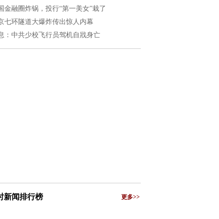
国金融圈炸锅，投行“第一美女”栽了
京七环隧道大爆炸传出惊人内幕
息：中共少校飞行员驾机自戕身亡
小时新闻排行榜
更多>>