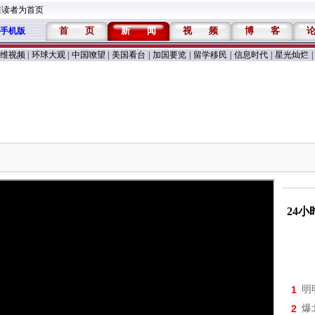
维读者为首页
首
页
新
闻
视
频
博
客
手机版
维视频
|
环球大观
|
中国嘹望
|
美国看台
|
加国要览
|
留学移民
|
信息时代
|
星光灿烂
|
24
1
明
2
爆