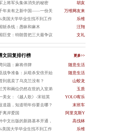
军上将军头集体消失的秘密
胡亥
千年未有之新中国——一份关
万维网友来
0%美国大学毕业生找不到工作
乐维
国斩杀线：愚昧和麻木
汪翔
国巨变：特朗普把三大最争议
文礼
博文回复排行榜
更多>>
湾问题：麻将停牌
随意生活
亚战争准备：从暗杀安倍开始
随意生活
普到底卖了乌克兰没有？
山蛟龙
兰芳和兩位仍然在世的入室弟
玉质
一美女：《越人歌》-宋祖英
YOLO宥乐
这道题，知道明年你要去哪？
末班车
于离岸爱国
阿里克斯Y
外中文出版的新路基本开通，
高伐林
0%美国大学毕业生找不到工作
乐维