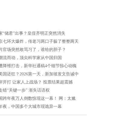
家“储君”出事？皇侄齐明正突然消失
京七环大爆炸，传老习两口子躲了整整两天
共官场突然敢骂习了，谁给的胆子？
潮流而动，顶尖科学家从中国归国
遭降维打击，新华社通稿4个细节惊心动魄
美国还狂？2026第一天，新加坡发文告诫中
岸开打 让家人上战场？ 投票结果超震撼
走错“关键一步” 渐失话语权
国跨年夜万人倒数惊现这一幕！ 网：太尴
年夜，中国多个大城市现诡异一幕