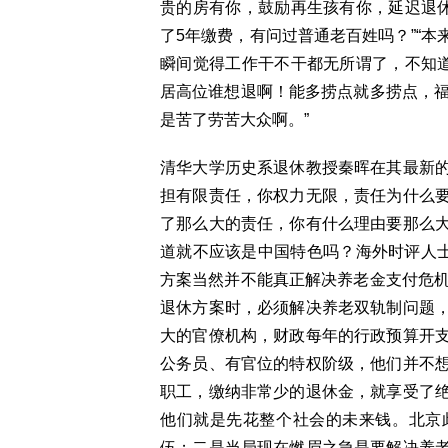
贵的房有你，鼓励再生孩有你，延迟退休
了5年缴费，有问过普通老百姓吗？”“
瞬间觉得工作干不干都无所谓了，不知道
居高位谁想退啊！能多捞点就多捞点，福
是苦了劳苦大众啊。”
清华大学历史系退休教授秦晖在其最新
担有限责任，你权力无限，责任为什么
了那么大的责任，你有什么理由要那么
道就不应该是中国特色吗？海外时评人
方案当然并不能真正解决养老金支付危机
退休方案时，必须解决养老双轨制问题
大的官僚机构，财政每年的行政预算开
公务员、有官位的特权阶级，他们并不
职工，缴纳非常少的退休金，就享受了
他们就是先花整个社会的未来钱。北京
伍；二是当局现在燃眉之急是要解决养