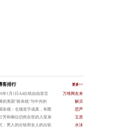
博客排行
更多>>
026年1月1日A4白纸自由宣言
万维网友来
屏的美国“斩杀线”与中共的
解滨
国杂感：仓颉造字成真，有图
思芦
兰芳和兩位仍然在世的入室弟
玉质
芃：男人的出轨和女人的出轨
水沫