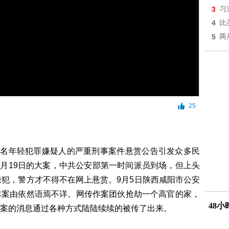
3
习
4
比
5
两
25
5名年轻犯罪嫌疑人的严重刑事案件悬赏公告引发众多民
7月19日的大案，中共公安部第一时间派员到场，但上头
嫌犯，警方才不得不在网上悬赏。9月5日陕西咸阳市公安
体案由依然语焉不详。网传作案团伙抢劫一个高官的家，
48
案的消息通过各种方式陆陆续续的被传了出来。