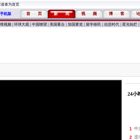
维读者为首页
首
页
新
闻
视
频
博
客
手机版
维视频
|
环球大观
|
中国嘹望
|
美国看台
|
加国要览
|
留学移民
|
信息时代
|
星光灿烂
|
24
1
中
2
逆