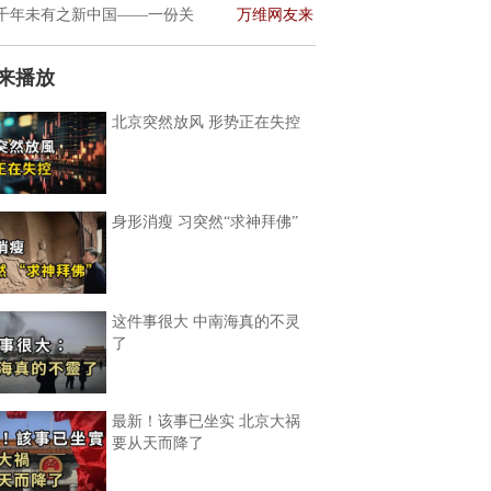
千年未有之新中国——一份关
万维网友来
来播放
北京突然放风 形势正在失控
身形消瘦 习突然“求神拜佛”
这件事很大 中南海真的不灵
了
最新！该事已坐实 北京大祸
要从天而降了