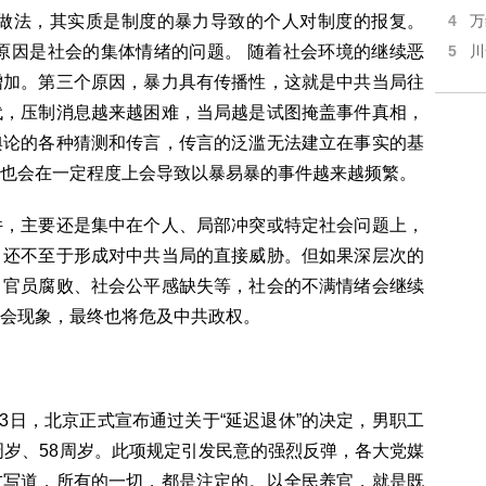
的做法，其实质是制度的暴力导致的个人对制度的报复。
4
万
原因是社会的集体情绪的问题。 随着社会环境的继续恶
5
川
增加。第三个原因，暴力具有传播性，这就是中共当局往
代，压制消息越来越困难，当局越是试图掩盖事件真相，
舆论的各种猜测和传言，传言的泛滥无法建立在事实的基
也会在一定程度上会导致以暴易暴的事件越来越频繁。
件，主要还是集中在个人、局部冲突或特定社会问题上，
，还不至于形成对中共当局的直接威胁。但如果深层次的
、官员腐败、社会公平感缺失等，社会的不满情绪会继续
会现象，最终也将危及中共政权。
13日，北京正式宣布通过关于“延迟退休”的决定，男职工
周岁、58周岁。此项规定引发民意的强烈反弹，各大党媒
友写道，所有的一切，都是注定的。以全民养官，就是既