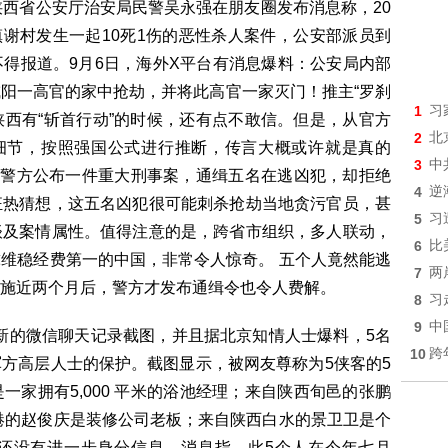
陕西省公安厅治安局民警吴永强在朋友圈发布消息称，20
镇谢村发生一起10死1伤的恶性杀人案件，公安部派员到
得报道。9月6日，海外X平台有消息爆料：公安局内部
阳一高官的家中抢劫，并将此高官一家灭门！推主“罗刹
1
习
陕西有“斩首行动”的时候，还有点不敢信。但是，从官方
2
北
何细节，按照强国公式进行推断，传言大概或许就是真的
3
中
西警方公布一件重大刑事案，通缉五名在逃凶犯，却拒绝
4
逆
狂热猜想，这五名凶犯很可能刺杀抢劫当地贪污官员，甚
5
习
谈及案情属性。值得注意的是，跨省市组织，多人联动，
6
比
维稳经费第一的中国，非常令人惊奇。 五个人竟然能逃
7
两
施近两个月后，警方才发布通缉令也令人费解。
8
习
9
中
出新的微信聊天记录截图，并且据北京知情人士爆料，5名
10
跨
方高层人士的保护。截图显示，被网友尊称为5侠客的5
家拥有5,000 平米的浴池经理；来自陕西旬邑的张鹏
港的赵俊庆是装修公司老板；来自陕西白水的景卫卫是个
还没有进一步身分信息。消息指，此5个人在今年七月