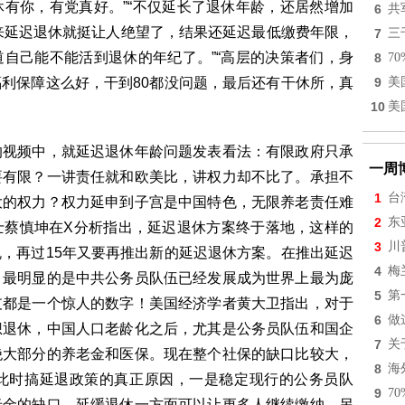
有你，有党真好。”“不仅延长了退休年龄，还居然增加
6
共
本来延迟退休就挺让人绝望了，结果还延迟最低缴费年限，
7
三
自己能不能活到退休的年纪了。”“高层的决策者们，身
8
7
利保障这么好，干到80都没问题，最后还有干休所，真
9
美
10
美
的视频中，就延迟退休年龄问题发表看法：有限政府只承
一周
要有限？一讲责任就和欧美比，讲权力却不比了。承担不
1
台
大的权力？权力延申到子宫是中国特色，无限养老责任难
2
东
士蔡慎坤在X分析指出，延迟退休方案终于落地，这样的
3
川
，再过15年又要再推出新的延迟退休方案。在推出延迟
4
梅
，最明显的是中共公务员队伍已经发展成为世界上最为庞
5
第
支都是一个惊人的数字！美国经济学者黄大卫指出，对于
6
做
想退休，中国人口老龄化之后，尤其是公务员队伍和国企
7
关
绝大部分的养老金和医保。现在整个社保的缺口比较大，
8
海
此时搞延退政策的真正原因，一是稳定现行的公务员队
9
7
老金的缺口，延缓退休一方面可以让更多人继续缴纳，另