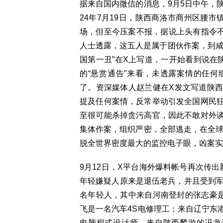
据来自国内微信的消息，9月5日中午，
24年7月19日，陕西商洛市商州区腰市
场，但至今压案不报，据说上头有指令不
人士透露，这五人是属于团伙作案，到咸
国第一丑”在X上写道，一开始看到说在
的“悬赏通告”来看，未透露案情的任
了。资深媒体人赵兰健在X发文写道陕
提及任何案情，反常举动引发全国网民
至很可能杀掉贪污高官，因此不敢对外
集体作案，组织严密，全部逃走，在全球
脱全世界密度最大的监控电子眼，凶案实
9月12日，X平台海外爆料帐号再次传
年轻嫌疑人原来是退伍老兵，并且受到军
名年轻人，其中来自河南登封的张志豪是一
飞是一名汽车4S电修理工；来自辽宁东
电脑程式设计师，来自陕西麟游的冯龙