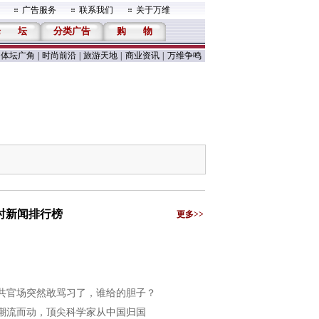
广告服务
联系我们
关于万维
论
坛
分类广告
购
物
体坛广角
|
时尚前沿
|
旅游天地
|
商业资讯
|
万维争鸣
小时新闻排行榜
更多>>
共官场突然敢骂习了，谁给的胆子？
潮流而动，顶尖科学家从中国归国