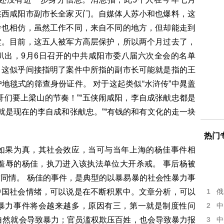
陕西咸阳市副市长全家灭门。自媒体人苏小和也爆料，这
龄也相仿，虽然工作不同，来自不同的地方，但却能走到
堂。目前，这五人被军方高层保护，所以两个月过去了，
扒出，9月6日召开的中共咸阳市委八届六次全会的名单
，这似乎间接指明了案件中所指的副市长可能就是指的王
地毯式的筛查身份证件。 对于这起类似“水浒传”中晁盖
哥们要上梁山的节奏！”“五侠闹咸阳，李自成张献忠都是
就是现在的李自成和张献忠。”“有钱的和有文化的走一块
热门
如果为真，其社会效应，当可与当年上海的杨佳事件相
羞辱的杨佳，执刀进入该执法单位大开杀戒。 事后杨被
同情。 杨佳的事件，是典型的以暴易暴的社会性暴力事
中国社会情绪，可以说是在不断积累中。文章分析，可以
1
俄
暴力事件将会越来越多，原因有三，第一就是制度性问
2
中
自然就会导致暴力；官员滥权欺压百姓，也会导致暴力报
3
中