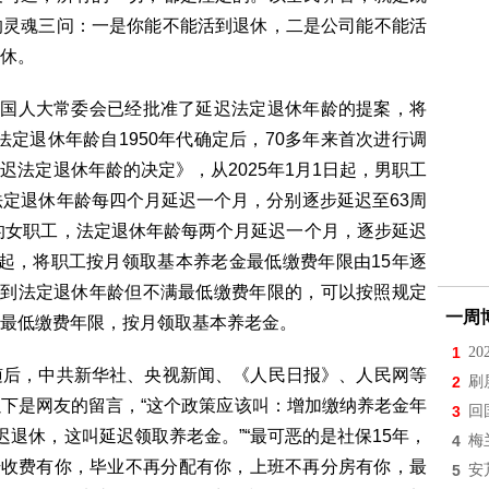
的灵魂三问：一是你能不能活到退休，二是公司能不能活
休。
全国人大常委会已经批准了延迟法定退休年龄的提案，将
工法定退休年龄自1950年代确定后，70多年来首次进行调
法定退休年龄的决定》，从2025年1月1日起，男职工
法定退休年龄每四个月延迟一个月，分别逐步延迟至63周
岁的女职工，法定退休年龄每两个月延迟一个月，逐步延迟
1日起，将职工按月领取基本养老金最低缴费年限由15年逐
达到法定退休年龄但不满最低缴费年限的，可以按照规定
一周
最低缴费年限，按月领取基本养老金。
1
2
随后，中共新华社、央视新闻、《人民日报》、人民网等
2
刷
下是网友的留言，“这个政策应该叫：增加缴纳养老金年
3
回
迟退休，这叫延迟领取养老金。”“最可恶的是社保15年，
4
梅
开始收费有你，毕业不再分配有你，上班不再分房有你，最
5
安