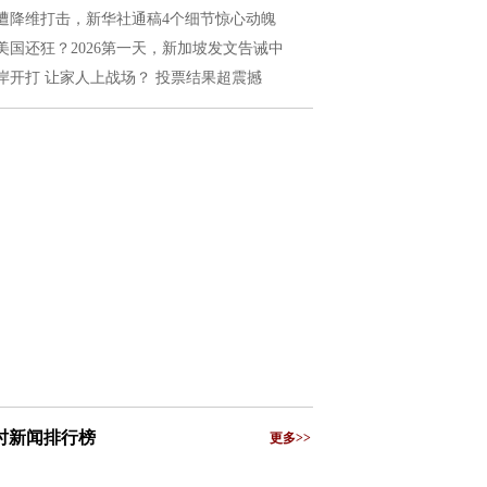
遭降维打击，新华社通稿4个细节惊心动魄
美国还狂？2026第一天，新加坡发文告诫中
岸开打 让家人上战场？ 投票结果超震撼
小时新闻排行榜
更多>>