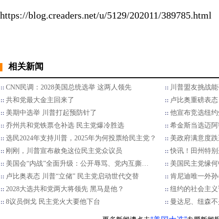
https://blog.creaders.net/u/5129/202011/389785.html
相关新闻
CNN民调：2028美国总统选举 这两人领先
川普盟友挑战能
共和党最大金主回来了
卢比奥重磅表态：
美期中选举 川普打起预防针了
他宣布竞选纽约
乔州共和党铁票仓补选 民主党爆冷胜选
希金斯当选迈阿
选民2024年支持川普，2025年为何投票给民主党？
美政府满意度跌
刚刚，川普宣布赦免这位民主党众议员
快讯！田州特别
美国会“内战”全面升级：公开辱骂、党内互撕…
美国民主党缘何
卢比奥表态 川普“立储” 民主党启动世代交替
肯尼迪唯一外孙
2028大选共和党两大将领先 黑马是他？
纽约的社会主义
8议员倒戈 民主党火大要他下台
曼达尼、纽森不