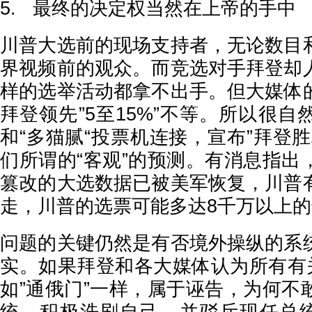
5. 最终的决定权当然在上帝的手中
川普大选前的现场支持者，无论数目
界视频前的观众。而竞选对手拜登却
样的选举活动都拿不出手。但大媒体
拜登领先”5至15%”不等。所以很
和“多猫腻“投票机连接，宣布”拜登
们所谓的“客观”的预测。有消息指出
篡改的大选数据已被美军恢复，川普
走，川普的选票可能多达8千万以上
问题的关键仍然是有否境外操纵的系
实。如果拜登和各大媒体认为所有有关
如”通俄门”一样，属于诬告，为何不