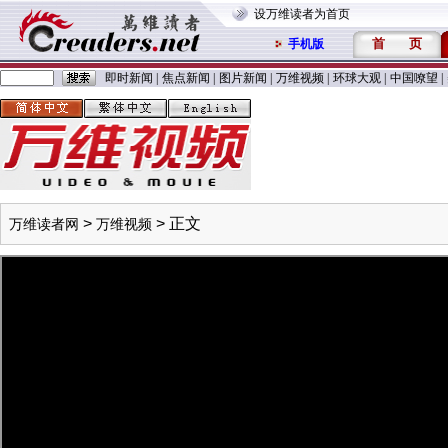
设万维读者为首页
首
页
手机版
即时新闻
|
焦点新闻
|
图片新闻
|
万维视频
|
环球大观
|
中国嘹望
|
>
> 正文
万维读者网
万维视频