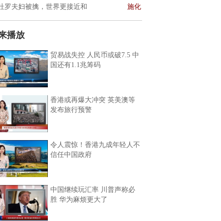
杜罗夫妇被擒，世界更接近和
施化
来播放
贸易战失控 人民币或破7.5 中
国还有1.1兆筹码
香港或再爆大冲突 英美澳等
发布旅行预警
令人震惊！香港九成年轻人不
信任中国政府
中国继续玩汇率 川普声称必
胜 华为麻烦更大了