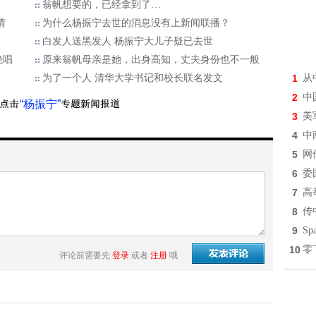
翁帆想要的，已经拿到了…
情
为什么杨振宁去世的消息没有上新闻联播？
白发人送黑发人 杨振宁大儿子疑已去世
绝唱
原来翁帆母亲是她，出身高知，丈夫身份也不一般
为了一个人 清华大学书记和校长联名发文
1
从
2
中
“杨振宁”
3
美
4
中
5
网
6
委
7
高
8
传
9
S
10
零
评论前需要先
登录
或者
注册
哦