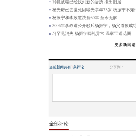
翁帆被曝已经找到新的居所 搬出旧居
杨光诺已去世死因曝光享年73岁 杨振宁不知
杨振宁和李政道决裂60年 至今无解
2006年李政道公开驳斥杨振宁，杨父道歉成
习罕见消失 杨振宁葬礼异常 温家宝送花圈
当前新闻共有
1
条评论
分享到：
全部评论