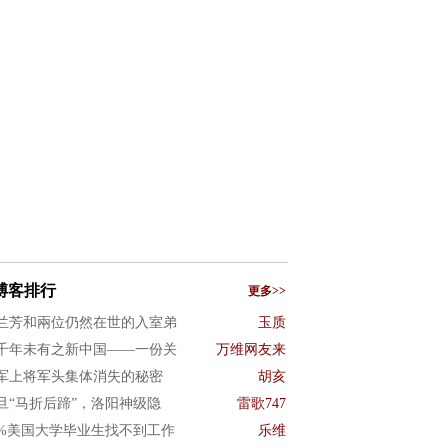
博客排行
更多>>
兰芳和兩位仍然在世的入室弟
玉质
千年未有之新中国——一份关
万维网友来
军上将军头集体消失的秘密
胡亥
旦“马折后蹄”，洛阳神级隐
雷歌747
0%美国大学毕业生找不到工作
乐维