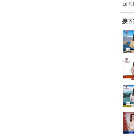
10
马
接下