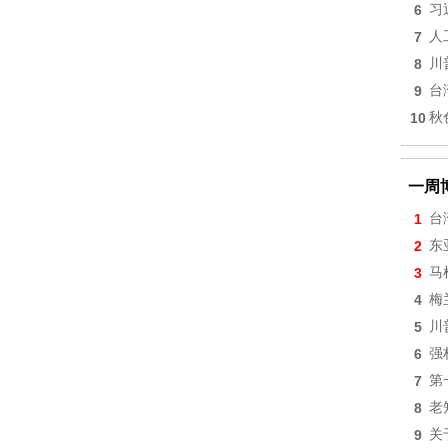
6
习
7
人
8
川
9
台
10
秋
一周
1
台
2
东
3
马
4
梅
5
川
6
强
7
第
8
老
9
关