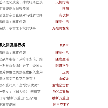
近平黑化成魔，肆意暗杀处决
天机指南
工智能正在摧毁美国
汪翔
普说曾亲自直接对马杜罗劝降
高伐林
湾问题：麻将停牌
随意生活
色赋：冬雪之下秋的轶事
万维网友来
博文回复排行榜
更多>>
湾问题：麻将停牌
随意生活
亚战争准备：从暗杀安倍开始
随意生活
杜罗被白头鹰叼走了，委国人
阿妞不牛
兰芳和兩位仍然在世的入室弟
玉质
普到底卖了乌克兰没有？
山蛟龙
权不受约束：当“比较优势”
遍地是贪官
一美女：《越人歌》-宋祖英
YOLO宥乐
知青“横断万重山”也谈“知
横断万重山
于离岸爱国
阿里克斯Y