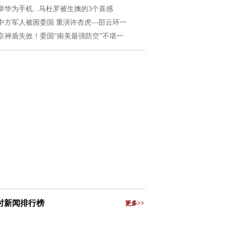
举华为手机...马杜罗被生擒的3个喜感
中方军人被困委国 重演许杏虎—邵云环一
京神盾失效！委国“南美最强防空”不堪一
小时新闻排行榜
更多>>