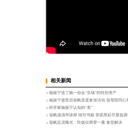
相关新闻
杨振宁送了她一份会“生钱”的特别资产
杨振宁逝世后翁帆首度参加活动 翁母陪同心
科学家杨振宁认知的“美”
翁帆成清华讲师 续写书籍 穿搭黑衫尽显低调
翁帆近况曝光：吃饭仅两荤一素 食堂解决