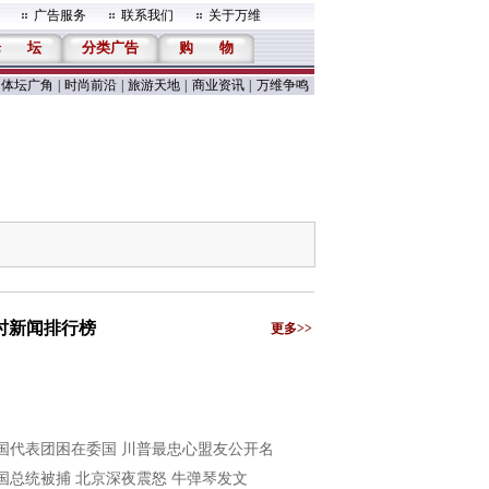
广告服务
联系我们
关于万维
论
坛
分类广告
购
物
体坛广角
|
时尚前沿
|
旅游天地
|
商业资讯
|
万维争鸣
小时新闻排行榜
更多>>
国代表团困在委国 川普最忠心盟友公开名
国总统被捕 北京深夜震怒 牛弹琴发文