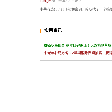
frank_ly
2019年08月09日 04:27
中共有选妃子的传统和案例。给杨找了一个接
实用资讯
抗癌明星组合 多年口碑保证！天然植物萃取
中老年补钙必备，2星期消除夜间抽筋、腰