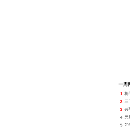
一周
1
梅
2
三
3
共
4
元
5
7