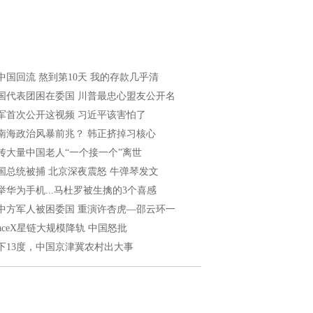
中国回流 熬到第10天 我的存款几乎清
国代表团困在委国 川普最忠心盟友公开名
军首次公开这视频 习近平该害怕了
南海政治风暴前兆？ 韩正挤掉习核心
传大量中国老人“一个接一个”离世
国总统被捕 北京深夜震怒 牛弹琴发文
举华为手机...马杜罗被生擒的3个喜感
中方军人被困委国 重演许杏虎—邵云环一
paceX星链大规模降轨 中国怒批
下13度，中国京津冀农村出大事