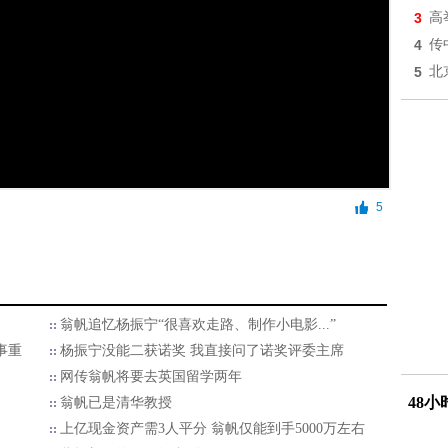
3
高
4
传
5
北
5
翁帆追忆杨振宁“很喜欢走路、制作小电影...”
事重
杨振宁没能二获诺奖 我直接问了诺奖评委主席
网传翁帆将要去英国留学两年
48
​翁帆已是清华教授
上亿现金资产需3人平分 翁帆仅能到手5000万左右