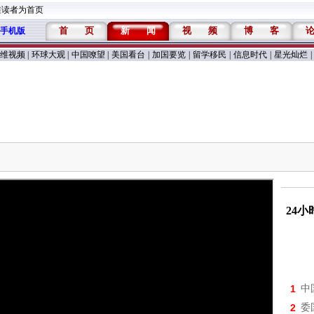
维读者为首页
首
页
新
闻
视
频
博
客
手机版
维视频
|
环球大观
|
中国嘹望
|
美国看台
|
加国要览
|
留学移民
|
信息时代
|
星光灿烂
|
24
1
中
2
委