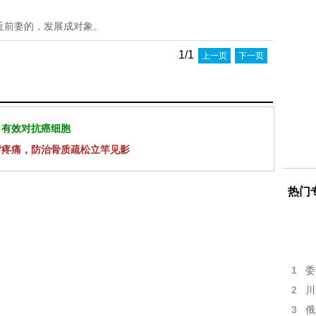
近前妻的，发展成对象。
1/1
上一页
下一页
 有效对抗癌细胞
背疼痛，防治骨质疏松立竿见影
热门
1
委
2
川
3
俄