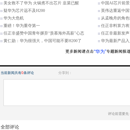
美女救不了华为 火锅煮不出芯片 韭菜已醒
中国AI芯片前
疑华为芯片远不及H200
英伟达重返中国
华为大危机
从孟晚舟的角色
重磅！华为重夺第一
任正非料算力将
任正非盛赞中国青年摒弃“羡慕海外高薪”心态
任正非最新发声
黄仁勋：华为很强大，中国可能不要H200了
华为最新产品入
“华为”
当前新闻共有
0
条评论
分享到：
评论前需要先
全部评论