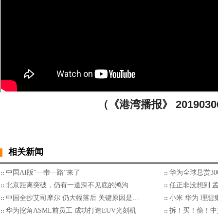
（《港湾播报》 2019030
相关新闻
中国AI版“一带一路”来了
华为全球悬赏30
北京距离突破，仍有一道深不见底的鸿沟
任正非没想到 
中国全抄艾司摩尔 仍大幅落后 关键原因是…
小米 华为 理想
华为挖角ASML前员工 成功打造EUV光刻机
拆！买！偷！中