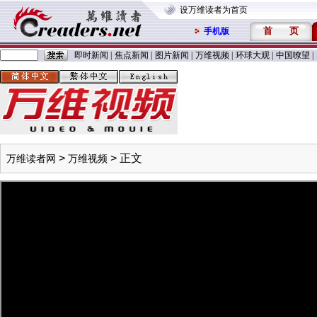
设万维读者为首页
首
页
手机版
即时新闻
|
焦点新闻
|
图片新闻
|
万维视频
|
环球大观
|
中国嘹望
|
>
> 正文
万维读者网
万维视频