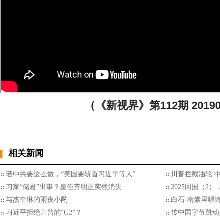
（《新视界》第112期 20190
相关新闻
若中共要这么做，“美国要斩首习近平等人”
川普拦截油轮 
习家“储君”出事？皇侄齐明正突然消失
2025回国（2
与杰奎琳的雨夜小酌
白石-南素里唱
习近平拒绝川普的“G2”？
传中国字节跳动