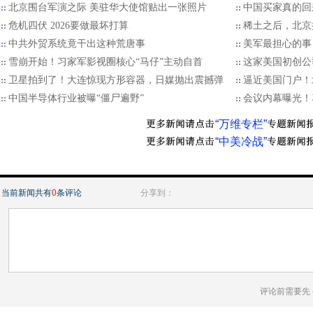
北京围台军演之际 美驻华大使馆贴出一张照片
中国买家真的回
危机四伏 2026要做最坏打算
稀土之后，北京
中共外贸系统竟干出这种荒唐事
美军最担心的事
雪崩开始！习家军影视圈核心“马仔”主动自首
这家美国初创公
卫星拍到了！大连惊现方形容器，日媒抛出震撼弹
逼近美国门户！
中国半导体行业被曝“僵尸遍野”
会议内幕曝光！
“万维专栏”
“中美冷战”
当前新闻共有
0
条评论
分享到：
评论前需要先