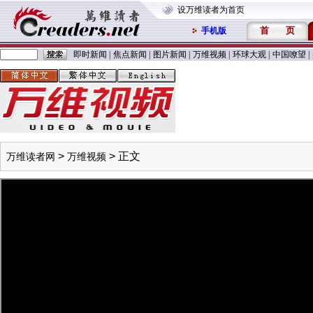
设万维读者为首页
首
页
手机版
即时新闻
|
焦点新闻
|
图片新闻
|
万维视频
|
环球大观
|
中国嘹望
|
>
> 正文
万维读者网
万维视频