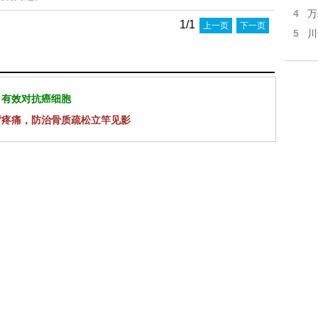
4
万
1/1
上一页
下一页
5
川
 有效对抗癌细胞
背疼痛，防治骨质疏松立竿见影