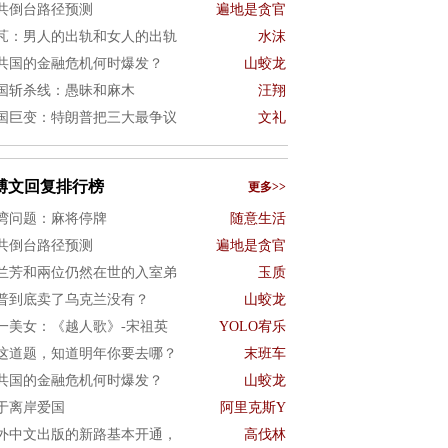
共倒台路径预测
遍地是贪官
芃：男人的出轨和女人的出轨
水沫
共国的金融危机何时爆发？
山蛟龙
国斩杀线：愚昧和麻木
汪翔
国巨变：特朗普把三大最争议
文礼
博文回复排行榜
更多>>
湾问题：麻将停牌
随意生活
共倒台路径预测
遍地是贪官
兰芳和兩位仍然在世的入室弟
玉质
普到底卖了乌克兰没有？
山蛟龙
一美女：《越人歌》-宋祖英
YOLO宥乐
这道题，知道明年你要去哪？
末班车
共国的金融危机何时爆发？
山蛟龙
于离岸爱国
阿里克斯Y
外中文出版的新路基本开通，
高伐林