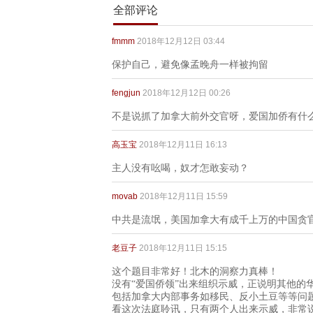
全部评论
fmmm
2018年12月12日 03:44
保护自己，避免像孟晚舟一样被拘留
fengjun
2018年12月12日 00:26
不是说抓了加拿大前外交官呀，爱国加侨有什
高玉宝
2018年12月11日 16:13
主人没有吆喝，奴才怎敢妄动？
movab
2018年12月11日 15:59
中共是流氓，美国加拿大有成千上万的中国贪
老豆子
2018年12月11日 15:15
这个题目非常好！北木的洞察力真棒！
没有“爱国侨领”出来组织示威，正说明其他的
包括加拿大内部事务如移民、反小土豆等等问
看这次法庭聆讯，只有两个人出来示威，非常