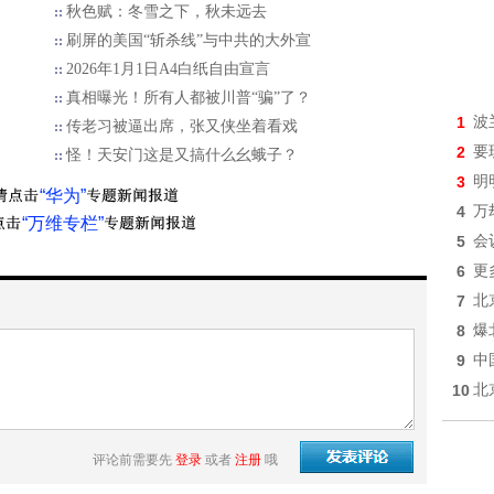
秋色赋：冬雪之下，秋未远去
刷屏的美国“斩杀线”与中共的大外宣
2026年1月1日A4白纸自由宣言
真相曝光！所有人都被川普“骗”了？
1
波
传老习被逼出席，张又侠坐着看戏
2
要
怪！天安门这是又搞什么幺蛾子？
3
明
“华为”
4
万
“万维专栏”
5
会
6
更
7
北
8
爆
9
中
10
北
评论前需要先
登录
或者
注册
哦