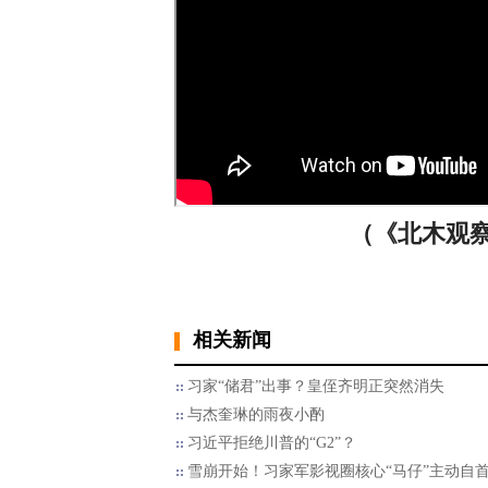
（《北木观察》
相关新闻
习家“储君”出事？皇侄齐明正突然消失
与杰奎琳的雨夜小酌
习近平拒绝川普的“G2”？
雪崩开始！习家军影视圈核心“马仔”主动自