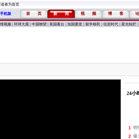
维读者为首页
首
页
新
闻
视
频
博
客
手机版
维视频
|
环球大观
|
中国嘹望
|
美国看台
|
加国要览
|
留学移民
|
信息时代
|
星光灿烂
|
24
1
明
2
爆