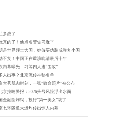
兰参战了
玩真的了！他点名警告习近平
明是世界领土大国，她偏要伪装成弹丸小国
劫不复！中国正在重演晚清最后十年
议内幕曝光！习等四人遭“围攻”
多人出事？北京流传神秘名单
京大秀肌肉时刻，一张“致命照片”被公布
北京拉响警报：2026头号风险浮出水面
国金融圈炸锅，投行“第一美女”栽了
京七环隧道大爆炸传出惊人内幕