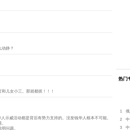
么动静？
热门
官和儿女小三。那就都抓！！！
1
俄
华人示威活动都是背后有势力支持的。没发钱华人根本不可能。
2
中
题。
3
中
说明问题。