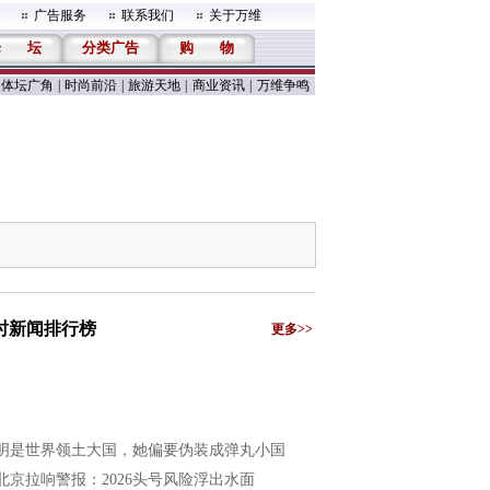
广告服务
联系我们
关于万维
论
坛
分类广告
购
物
体坛广角
|
时尚前沿
|
旅游天地
|
商业资讯
|
万维争鸣
小时新闻排行榜
更多>>
明是世界领土大国，她偏要伪装成弹丸小国
北京拉响警报：2026头号风险浮出水面