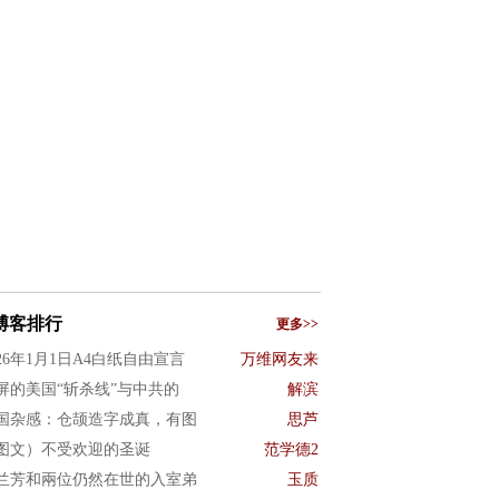
博客排行
更多>>
026年1月1日A4白纸自由宣言
万维网友来
屏的美国“斩杀线”与中共的
解滨
国杂感：仓颉造字成真，有图
思芦
图文）不受欢迎的圣诞
范学德2
兰芳和兩位仍然在世的入室弟
玉质