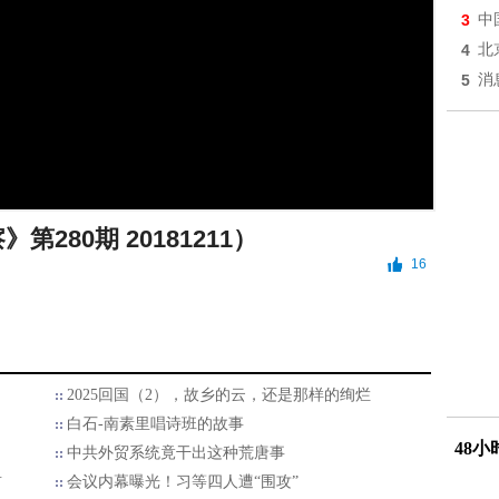
3
中
4
北
5
消
第280期 20181211）
16
2025回国（2），故乡的云，还是那样的绚烂
白石-南素里唱诗班的故事
48
中共外贸系统竟干出这种荒唐事
首
会议内幕曝光！习等四人遭“围攻”