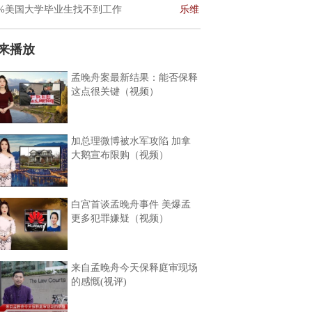
0%美国大学毕业生找不到工作
乐维
来播放
孟晚舟案最新结果：能否保释
这点很关键（视频）
加总理微博被水军攻陷 加拿
大鹅宣布限购（视频）
白宫首谈孟晚舟事件 美爆孟
更多犯罪嫌疑（视频）
来自孟晚舟今天保释庭审现场
的感慨(视评)