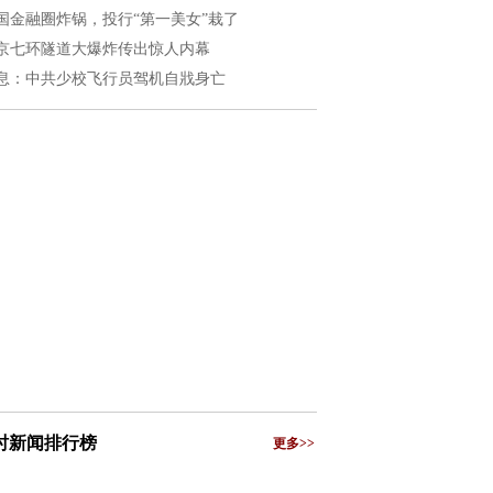
国金融圈炸锅，投行“第一美女”栽了
京七环隧道大爆炸传出惊人内幕
息：中共少校飞行员驾机自戕身亡
小时新闻排行榜
更多>>