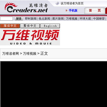
设万维读者为首页
首
页
手机版
即时新闻
|
焦点新闻
|
图片新闻
|
万维视频
|
环球大观
|
中国嘹望
|
>
> 正文
万维读者网
万维视频