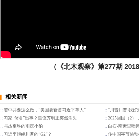
（《北木观察》第277期 2018
相关新闻
若中共要这么做，“美国要斩首习近平等人”
“川普川普 我好
习家“储君”出事？皇侄齐明正突然消失
2025回国（2
与杰奎琳的雨夜小酌
白石-南素里唱
习近平拒绝川普的“G2”？
传中国字节跳动