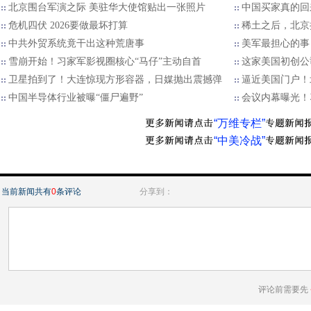
北京围台军演之际 美驻华大使馆贴出一张照片
中国买家真的回
危机四伏 2026要做最坏打算
稀土之后，北京
中共外贸系统竟干出这种荒唐事
美军最担心的事
雪崩开始！习家军影视圈核心“马仔”主动自首
这家美国初创公
卫星拍到了！大连惊现方形容器，日媒抛出震撼弹
逼近美国门户！
中国半导体行业被曝“僵尸遍野”
会议内幕曝光！
“万维专栏”
“中美冷战”
当前新闻共有
0
条评论
分享到：
评论前需要先