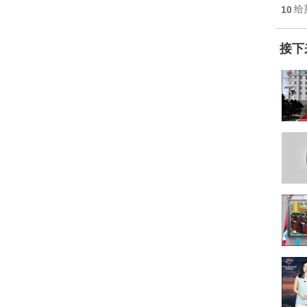
10
给
接下