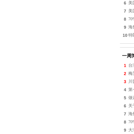
6
美
7
美
8
7
9
海
10
特
一周
1
台
2
梅
3
川
4
第
5
做
6
关
7
海
8
7
9
大