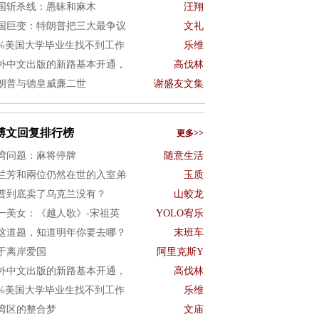
国斩杀线：愚昧和麻木
汪翔
国巨变：特朗普把三大最争议
文礼
0%美国大学毕业生找不到工作
乐维
外中文出版的新路基本开通，
高伐林
朗普与德皇威廉二世
谢盛友文集
博文回复排行榜
更多>>
湾问题：麻将停牌
随意生活
兰芳和兩位仍然在世的入室弟
玉质
普到底卖了乌克兰没有？
山蛟龙
一美女：《越人歌》-宋祖英
YOLO宥乐
这道题，知道明年你要去哪？
末班车
于离岸爱国
阿里克斯Y
外中文出版的新路基本开通，
高伐林
0%美国大学毕业生找不到工作
乐维
湾区的整合梦
文庙