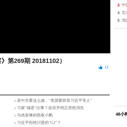
3
中
4
北
5
消
第269期 20181102）
12
若中共要这么做，“美国要斩首习近平等人”
习家“储君”出事？皇侄齐明正突然消失
48
与杰奎琳的雨夜小酌
习近平拒绝川普的“G2”？