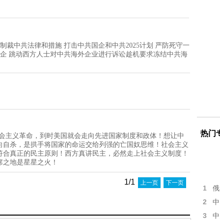
制裁中共法律和措施 打击中共国企和中共2025计划 严防死守一
国企 跳动西方人士对中共海外企业进行诉讼趁机要求冻结中共海
！
热门
生社会主义革命，到时美国就会走向先进国家制度和政体！想让中
向自杀，是拱手将国家的命运交给列强的亡国奴思维！社会主义
符合真正的民主原则！西方真讲民主，必然走上社会主义制度！
席之地是星星之火！
1/1
上一页
下一页
1
俄
2
中
3
中