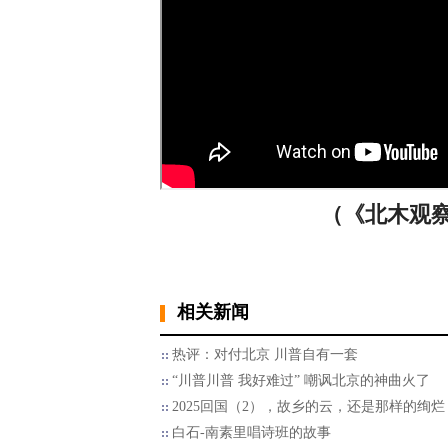
（《北木观察》
相关新闻
热评：对付北京 川普自有一套
“川普川普 我好难过” 嘲讽北京的神曲火了
2025回国（2），故乡的云，还是那样的绚烂
白石-南素里唱诗班的故事