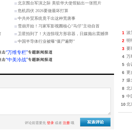
北京围台军演之际 美驻华大使馆贴出一张照片
危机四伏 2026要做最坏打算
中共外贸系统竟干出这种荒唐事
雪崩开始！习家军影视圈核心“马仔”主动自首
1
波
钉
卫星拍到了！大连惊现方形容器，日媒抛出震撼弹
2
明
中国半导体行业被曝“僵尸遍野”
3
要
“万维专栏”
4
万
“中美冷战”
5
会
6
更
7
爆
8
北
9
中
10
北
评论前需要先
登录
或者
注册
哦