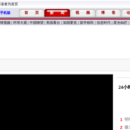
维读者为首页
首
页
新
闻
视
频
博
客
手机版
维视频
|
环球大观
|
中国嘹望
|
美国看台
|
加国要览
|
留学移民
|
信息时代
|
星光灿烂
|
24
1
明
2
爆