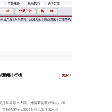
广告服务
联系我们
关于万维
论
坛
分类广告
购
物
体坛广角
|
时尚前沿
|
旅游天地
|
商业资讯
|
万维争鸣
小时新闻排行榜
更多>>
明是世界领土大国，她偏要伪装成弹丸小国
北京拉响警报：2026头号风险浮出水面