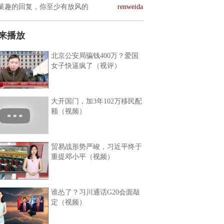
菓趣的回复，你至少有放风的
renweida
来播放
北京公安局骗钱400万？爱国
女子快逼疯了（视评）
大开国门，加3年102万移民配
额（视频）
贸易战形势严峻，习近平终于
重提邓小平（视频）
谁怂了？习川通话G20会面敲
定（视频）