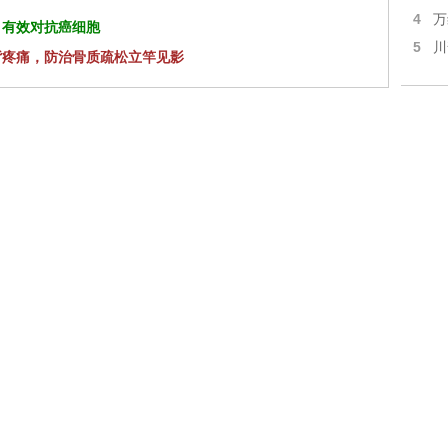
4
万
 有效对抗癌细胞
5
川
背疼痛，防治骨质疏松立竿见影