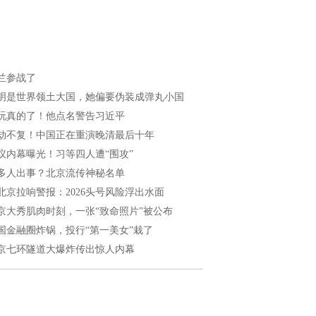
兰参战了
明是世界领土大国，她偏要伪装成弹丸小国
玩真的了！他点名警告习近平
劫不复！中国正在重演晚清最后十年
议内幕曝光！习等四人遭“围攻”
多人出事？北京流传神秘名单
北京拉响警报：2026头号风险浮出水面
京大秀肌肉时刻，一张“致命照片”被公布
国金融圈炸锅，投行“第一美女”栽了
京七环隧道大爆炸传出惊人内幕