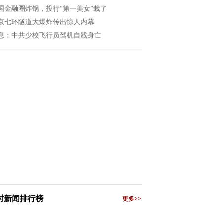
国金融圈炸锅，投行“第一美女”栽了
京七环隧道大爆炸传出惊人内幕
息：中共少校飞行员驾机自戕身亡
小时新闻排行榜
更多>>