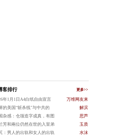
博客排行
更多>>
026年1月1日A4白纸自由宣言
万维网友来
屏的美国“斩杀线”与中共的
解滨
国杂感：仓颉造字成真，有图
思芦
兰芳和兩位仍然在世的入室弟
玉质
芃：男人的出轨和女人的出轨
水沫