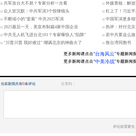
​共军攻台大不易？专家分析一次看
外媒查核：解放
众人皆沉默：中共军演3个惊悚镜头
杠上了！习近平
不断缩小的“套索” 中共2025军演
中国军演更多细
2025最后一天，美宣布制裁4家中国企业
热评：对付北京
中共无人机飞进台北101？专家曝惊人“陷阱”
若中共要这么做
“川普川普 我好难过” 嘲讽北京的神曲火了
致台湾同胞书
“台海风云”
“中美冷战”
当前新闻共有
0
条评论
分享到：
评论前需要先