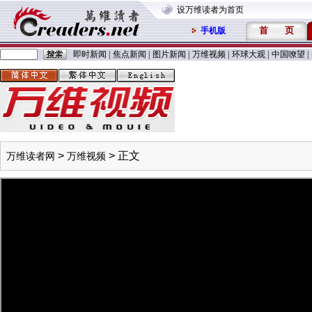
设万维读者为首页
首
页
手机版
即时新闻
|
焦点新闻
|
图片新闻
|
万维视频
|
环球大观
|
中国嘹望
|
>
> 正文
万维读者网
万维视频