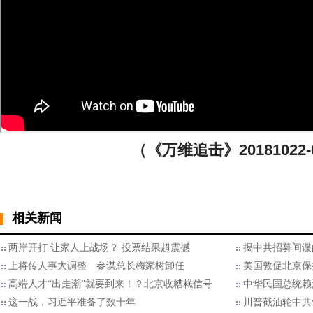
（《万维追击》20181022-
相关新闻
两岸开打 让家人上战场？ 投票结果超震撼
揭中共招募间谍
上将传人事大调整 参谋总长梅家树卸任
美国敦促北京保
高端人才“出走潮”就要到来！？北京收糟糕信号
中华民国总统赖
这一战，习近平准备了数十年
川普截油轮中共