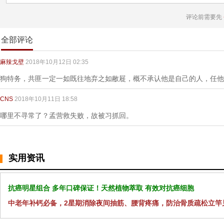
评论前需要先
全部评论
麻辣戈壁
2018年10月12日 02:35
狗特务，共匪一定一如既往地弃之如敝屣，概不承认他是自己的人，任他
CNS
2018年10月11日 18:58
哪里不寻常了？孟营救失败，故被习抓回。
实用资讯
抗癌明星组合 多年口碑保证！天然植物萃取 有效对抗癌细胞
中老年补钙必备，2星期消除夜间抽筋、腰背疼痛，防治骨质疏松立竿