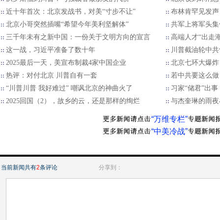
近十年首次：北京发战书，对美“寸步不让”
布林肯罕见发声
北京小哥突然插嘴“希望今年美利坚解体”
共军上将军头集
三千年未有之新中国：一份关于文明方向的宣言
高端人才“出走
这一战，习近平准备了数十年
川普截油轮中共
2025最后一天，美宣布制裁4家中国企业
北京七环大爆炸
热评：对付北京 川普自有一套
若中共要这么做
“川普川普 我好难过” 嘲讽北京的神曲火了
习家“储君”出
2025回国（2），故乡的云，还是那样的绚烂
与杰奎琳的雨夜
“万维专栏”
“中美冷战”
当前新闻共有
2
条评论
分享到：