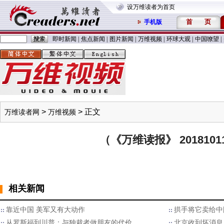
设万维读者为首页
首
页
手机版
即时新闻
|
焦点新闻
|
图片新闻
|
万维视频
|
环球大观
|
中国嘹望
|
>
> 正文
万维读者网
万维视频
（《万维读报》 2018101
相关新闻
靠近中国 美军又有大动作
拱手将它卖给中
从罗斯福到川普：与独裁者做朋友的代价
北京收到坏消息