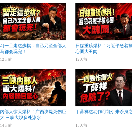
习一旦走这步棋，自己乃至全部人
日媒重磅爆料！习近平急着
马都会玩完！
心圈大丑闻
12天前
12天前
内部人惊天爆料！广西决堤死伤巨
丁薛祥这动作可能引来杀身
大 三峡大坝多处渗水
14天前
15天前