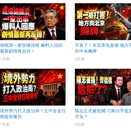
胡锦涛一家惊悚传闻 爆料人回应
不装了！东北率先发难 地方
最新剧情再反转！
向中央摊牌
5天前
6天前
境外势力打入政治局？五中全会日
陈志正式被批捕 习家白手套
期提前曝光
尽头？
7天前
8天前