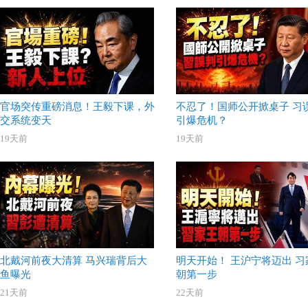
官场突传重磅消息！王毅下课，外
不忍了！国师公开掀桌子 习
交系统变天
引爆危机？
19天前
19天前
北戴河前夜大清算 马兴瑞背后大
明天开始！ 王沪宁将迈出 习
鱼曝光
朝第一步
21天前
22天前