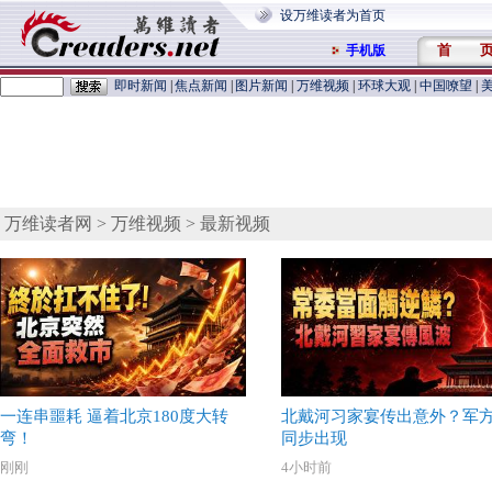
设万维读者为首页
首 
手机版
即时新闻
|
焦点新闻
|
图片新闻
|
万维视频
|
环球大观
|
中国嘹望
|
万维读者网
>
万维视频
> 最新视频
一连串噩耗 逼着北京180度大转
北戴河习家宴传出意外？军
弯！
同步出现
刚刚
4小时前