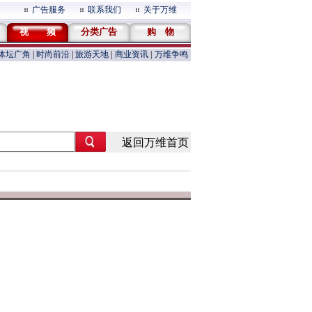
广告服务
联系我们
关于万维
视 频
分类广告
购 物
体坛广角
|
时尚前沿
|
旅游天地
|
商业资讯
|
万维争鸣
返回万维首页