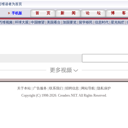
万维读者为首页
首 页
新 闻
论 坛
博 客
手机版
万维视频
|
环球大观
|
中国嘹望
|
美国看台
|
加国要览
|
留学移民
|
信息时代
|
星光灿烂
|
关于本站
|
广告服务
|
联系我们
|
招聘信息
|
网站导航
|
隐私保护
Copyright (C) 1998-2026. Creaders.NET. All Rights Reserved.