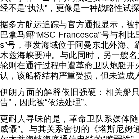
经不是“执法”，更像是一种战略性试
据多方航运追踪与官方通报显示，被
巴拿马籍“MSC Francesca”号与利比里
s”号，事发海域位于阿曼东北外海、
木兹海峡要冲。与此同时，另一艘名为“E
轮则在通行过程中遭革命卫队炮艇开
认，该船桥结构严重受损，但未造成
伊朗方面的解释依旧强硬：相关船只“
告”，因此被“依法处理”。
更耐人寻味的是，革命卫队系媒体随
威慑”。与其关系密切的《塔斯尼姆