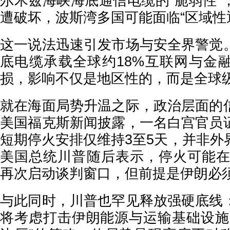
尔木兹海峡海底通信电缆的“脆弱性”
遭破坏，波斯湾多国可能面临“区域性
这一说法迅速引发市场与安全界警觉
底电缆承载全球约18%互联网与金
损，影响不仅是地区性的，而是全球
就在海面局势升温之际，政治层面的
美国福克斯新闻披露，一名白宫官员
短期停火安排仅维持3至5天，并非外
美国总统川普随后表示，停火可能在未
再次启动谈判窗口，但前提是伊朗必须
与此同时，川普也罕见释放强硬底线
将考虑打击伊朗能源与运输基础设施