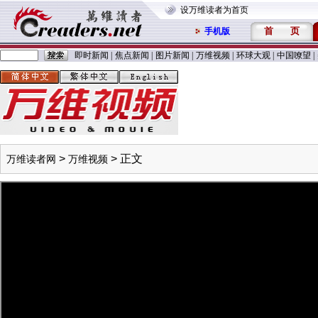
设万维读者为首页
首
页
手机版
即时新闻
|
焦点新闻
|
图片新闻
|
万维视频
|
环球大观
|
中国嘹望
|
>
> 正文
万维读者网
万维视频