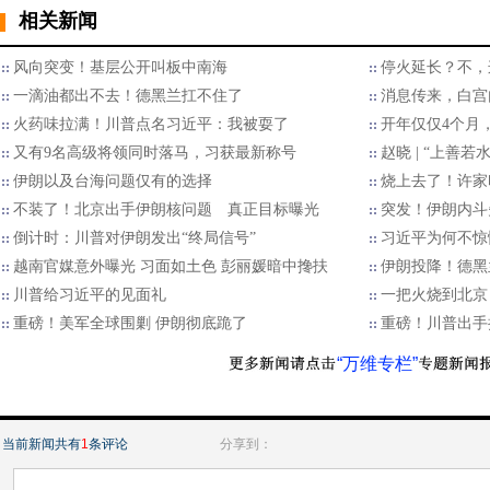
相关新闻
风向突变！基层公开叫板中南海
停火延长？不，
一滴油都出不去！德黑兰扛不住了
消息传来，白宫
火药味拉满！川普点名习近平：我被耍了
开年仅仅4个月
又有9名高级将领同时落马，习获最新称号
赵晓 | “上善
伊朗以及台海问题仅有的选择
烧上去了！许家
不装了！北京出手伊朗核问题 真正目标曝光
突发！伊朗内斗
倒计时：川普对伊朗发出“终局信号”
习近平为何不惊
越南官媒意外曝光 习面如土色 彭丽媛暗中搀扶
伊朗投降！德黑
川普给习近平的见面礼
一把火烧到北京
重磅！美军全球围剿 伊朗彻底跪了
重磅！川普出手
“万维专栏”
当前新闻共有
1
条评论
分享到：