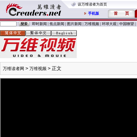
设万维读者为首页
首
页
手机版
即时新闻
|
焦点新闻
|
图片新闻
|
万维视频
|
环球大观
|
中国嘹望
|
>
> 正文
万维读者网
万维视频