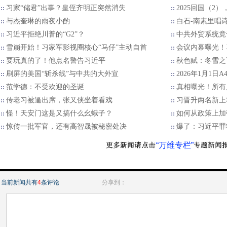
习家“储君”出事？皇侄齐明正突然消失
2025回国（2
与杰奎琳的雨夜小酌
白石-南素里唱
习近平拒绝川普的“G2”？
中共外贸系统竟
雪崩开始！习家军影视圈核心“马仔”主动自首
会议内幕曝光！
要玩真的了！他点名警告习近平
秋色赋：冬雪之
刷屏的美国“斩杀线”与中共的大外宣
2026年1月1日
范学德：不受欢迎的圣诞
真相曝光！所有
传老习被逼出席，张又侠坐着看戏
习晋升两名新上
怪！天安门这是又搞什么幺蛾子？
如何从政策上加
惊传一批军官，还有高智晟被秘密处决
爆了：习近平罪
“万维专栏”
当前新闻共有
4
条评论
分享到：