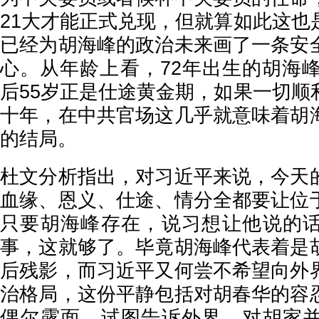
21大才能正式兑现，但就算如此这也
已经为胡海峰的政治未来画了一条安
心。从年龄上看，72年出生的胡海峰
后55岁正是仕途黄金期，如果一切顺
十年，在中共官场这几乎就意味着胡
的结局。
杜文分析指出，对习近平来说，今天
血缘、恩义、仕途、情分全都要让位
只要胡海峰存在，说习想让他说的
事，这就够了。毕竟胡海峰代表着是
后残影，而习近平又何尝不希望向外
治格局，这份平静包括对胡春华的容
偶尔露面，试图告诉外界，对胡家