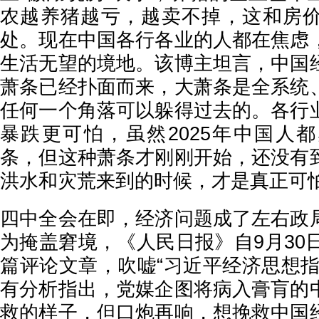
农越养猪越亏，越卖不掉，这和房
处。现在中国各行各业的人都在焦虑
生活无望的境地。该博主坦言，中国
萧条已经扑面而来，大萧条是全系统
任何一个角落可以躲得过去的。各行
暴跌更可怕，虽然2025年中国人
条，但这种萧条才刚刚开始，还没有
洪水和灾荒来到的时候，才是真正可
四中全会在即，经济问题成了左右政
为掩盖窘境，《人民日报》自9月30
篇评论文章，吹嘘“习近平经济思想指
有分析指出，党媒企图将病入膏肓的
救的样子，但口炮再响，想挽救中国