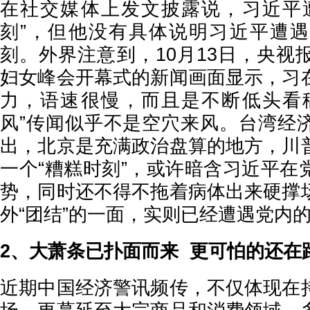
在社交媒体上发文披露说，习近平
刻”，但他没有具体说明习近平遭
刻。外界注意到，10月13日，央视
妇女峰会开幕式的新闻画面显示，习
力，语速很慢，而且是不断低头看
风”传闻似乎不是空穴来风。台湾经
出，北京是充满政治盘算的地方，川
一个“糟糕时刻”，或许暗含习近平在
势，同时还不得不拖着病体出来硬撑
外“团结”的一面，实则已经遭遇党内的
2、大萧条已扑面而来 更可怕的还在
近期中国经济警讯频传，不仅体现在