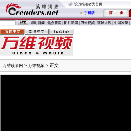
设万维读者为首页
首
页
手机版
即时新闻
|
焦点新闻
|
图片新闻
|
万维视频
|
环球大观
|
中国嘹望
|
>
> 正文
万维读者网
万维视频