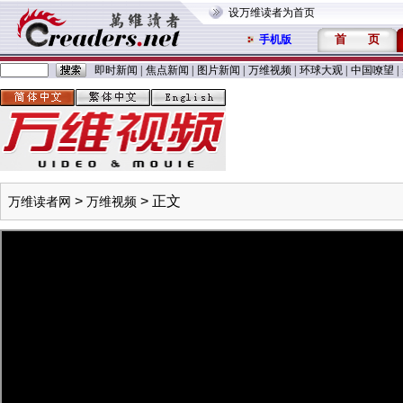
设万维读者为首页
首
页
手机版
即时新闻
|
焦点新闻
|
图片新闻
|
万维视频
|
环球大观
|
中国嘹望
|
>
> 正文
万维读者网
万维视频