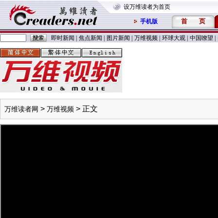
设万维读者为首页
首
页
手机版
即时新闻
|
焦点新闻
|
图片新闻
|
万维视频
|
环球大观
|
中国嘹望
|
>
> 正文
万维读者网
万维视频