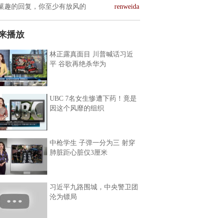
菓趣的回复，你至少有放风的
renweida
来播放
林正露真面目 川普喊话习近
平 谷歌再绝杀华为
UBC 7名女生惨遭下药！竟是
因这个风靡的组织
中枪学生 子弹一分为三 射穿
肺脏距心脏仅3厘米
习近平九路围城，中央警卫团
沦为镖局