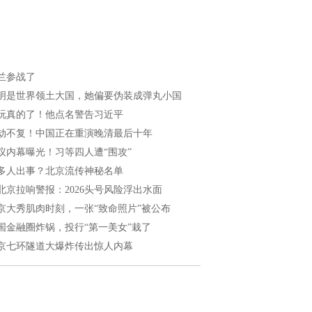
兰参战了
明是世界领土大国，她偏要伪装成弹丸小国
玩真的了！他点名警告习近平
劫不复！中国正在重演晚清最后十年
议内幕曝光！习等四人遭“围攻”
多人出事？北京流传神秘名单
北京拉响警报：2026头号风险浮出水面
京大秀肌肉时刻，一张“致命照片”被公布
国金融圈炸锅，投行“第一美女”栽了
京七环隧道大爆炸传出惊人内幕