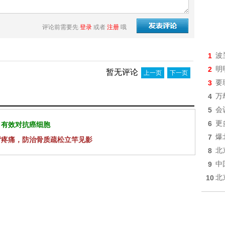
评论前需要先
登录
或者
注册
哦
1
波
2
明
暂无评论
上一页
下一页
3
要
4
万
5
会
6
更
 有效对抗癌细胞
7
爆
背疼痛，防治骨质疏松立竿见影
8
北
9
中
10
北