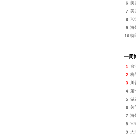
6
美
7
美
8
7
9
海
10
特
一周
1
台
2
梅
3
川
4
第
5
做
6
关
7
海
8
7
9
大