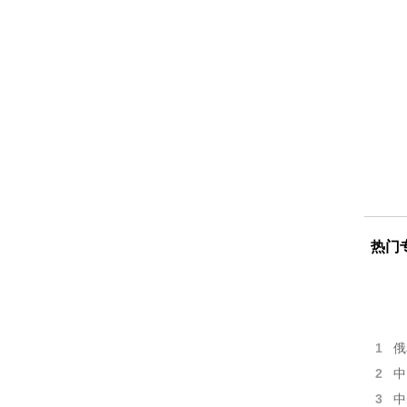
热门
1
俄
2
中
3
中