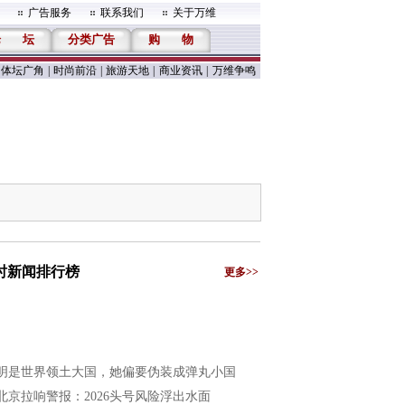
广告服务
联系我们
关于万维
论
坛
分类广告
购
物
体坛广角
|
时尚前沿
|
旅游天地
|
商业资讯
|
万维争鸣
小时新闻排行榜
更多>>
明是世界领土大国，她偏要伪装成弹丸小国
北京拉响警报：2026头号风险浮出水面