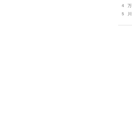
4
万
5
川