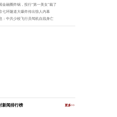
国金融圈炸锅，投行“第一美女”栽了
京七环隧道大爆炸传出惊人内幕
息：中共少校飞行员驾机自戕身亡
小时新闻排行榜
更多>>