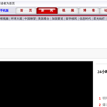
维读者为首页
首
页
新
闻
视
频
博
客
手机版
维视频
|
环球大观
|
中国嘹望
|
美国看台
|
加国要览
|
留学移民
|
信息时代
|
星光灿烂
|
24
1
明
2
爆