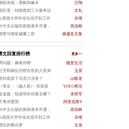
国斩杀线：愚昧和麻木
汪翔
国巨变：特朗普把三大最争议
文礼
0%美国大学毕业生找不到工作
乐维
外中文出版的新路基本开通，
高伐林
朗普与德皇威廉二世
谢盛友文集
博文回复排行榜
更多>>
湾问题：麻将停牌
随意生活
兰芳和兩位仍然在世的入室弟
玉质
普到底卖了乌克兰没有？
山蛟龙
一美女：《越人歌》-宋祖英
YOLO宥乐
这道题，知道明年你要去哪？
末班车
于离岸爱国
阿里克斯Y
外中文出版的新路基本开通，
高伐林
0%美国大学毕业生找不到工作
乐维
湾区的整合梦
文庙