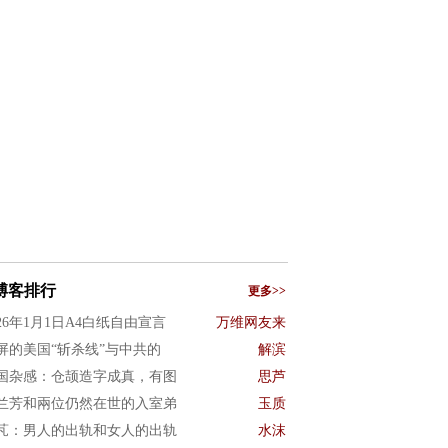
博客排行
更多>>
026年1月1日A4白纸自由宣言
万维网友来
屏的美国“斩杀线”与中共的
解滨
国杂感：仓颉造字成真，有图
思芦
兰芳和兩位仍然在世的入室弟
玉质
芃：男人的出轨和女人的出轨
水沫