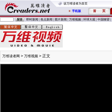
设万维读者为首页
首
页
手机版
即时新闻
|
焦点新闻
|
图片新闻
|
万维视频
|
环球大观
|
中国嘹望
|
>
> 正文
万维读者网
万维视频