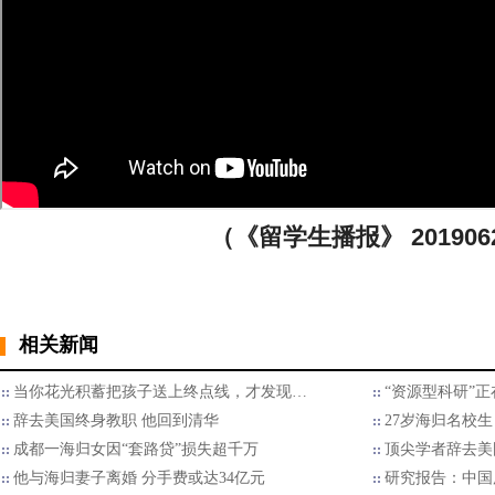
（《留学生播报》 201906
相关新闻
当你花光积蓄把孩子送上终点线，才发现…
“资源型科研”
辞去美国终身教职 他回到清华
27岁海归名校生
成都一海归女因“套路贷”损失超千万
顶尖学者辞去美
他与海归妻子离婚 分手费或达34亿元
研究报告：中国