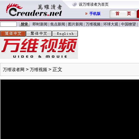
设万维读者为首页
首
页
手机版
即时新闻
|
焦点新闻
|
图片新闻
|
万维视频
|
环球大观
|
中国嘹望
|
>
> 正文
万维读者网
万维视频