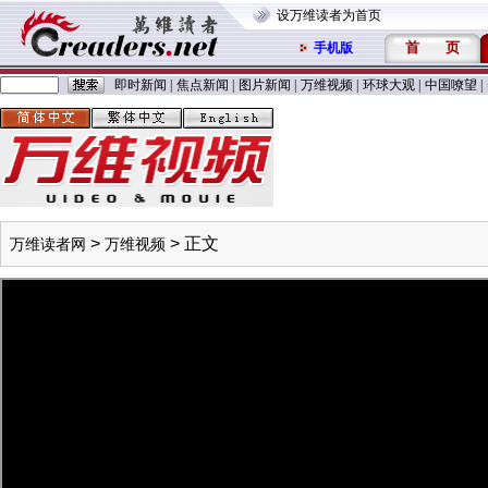
设万维读者为首页
首
页
手机版
即时新闻
|
焦点新闻
|
图片新闻
|
万维视频
|
环球大观
|
中国嘹望
|
>
> 正文
万维读者网
万维视频